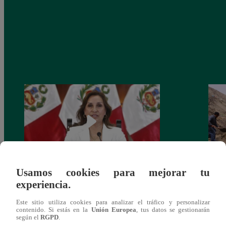
Usamos cookies para mejorar tu
Congreso: proponen que el aumento del
Las c
experiencia.
salario presidencial se aplique desde 2026
Energ
Este sitio utiliza cookies para analizar el tráfico y personalizar
contenido. Si estás en la
Unión Europea
, tus datos se gestionarán
según el
RGPD
.