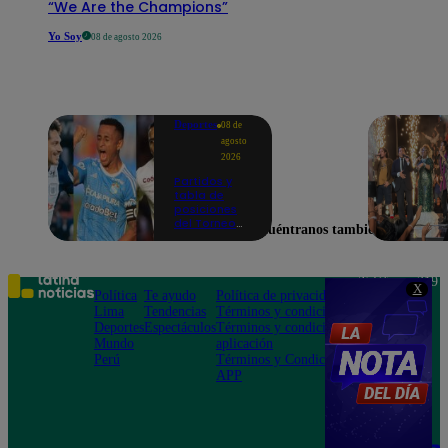
“We Are the Champions”
Yo Soy
08 de agosto 2026
Deportes
08 de
agosto
2026
Partidos y
tabla de
posiciones
del Torneo
Encuéntranos también en
Clausura EN
VIVO: así van
los equipos
en la fecha 4
Teléfono: 219
X
Política
Te ayudo
Política de privacidad
1000
Lima
Tendencias
Términos y condiciones
Av. San
Deportes
Espectáculos
Términos y condiciones
Felipe 968
Mundo
aplicación
Jesús María
Perú
Términos y Condiciones
APP