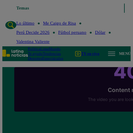
Temas
Lo último
Me Caigo de 
Lo último
Me Caigo de Risa
Perú Decide 2026
Fútbol peruano
Dólar
Valentina Valiente
Política
Lima
Mundo
Te ayudo
Tendencias
TV en vivo
MENÚ
Deportes
Espectáculos