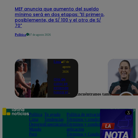
MEF anuncia que aumento del sueldo
mínimo será en dos etapas: "El primero,
posiblemente, de S/ 100 y el otro de S/
70"
Política
07 de agosto 2026
Lima
07 de
agosto
2026
Ola de
calor se
extiende
hasta el
Encuéntranos también en
lunes 10
de
agosto en
Lima y
Teléfono: 219
X
otras 16
Política
Te ayudo
Política de privacidad
1000
regiones
Lima
Tendencias
Términos y condiciones
Av. San
Deportes
Espectáculos
Términos y condiciones
Felipe 968
Mundo
aplicación
Jesús María
Perú
Términos y Condiciones