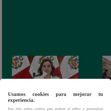
Usamos cookies para mejorar tu
experiencia.
Congreso: proponen que el aumento del
Las c
salario presidencial se aplique desde 2026
Energ
Este sitio utiliza cookies para analizar el tráfico y personalizar