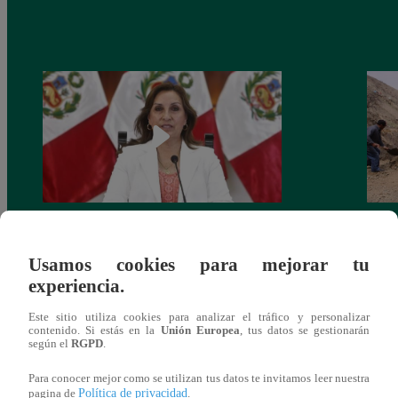
Congreso: proponen que el aumento del
Las c
salario presidencial se aplique desde 2026
Energ
Usamos cookies para mejorar tu
experiencia.
Este sitio utiliza cookies para analizar el tráfico y personalizar
contenido. Si estás en la
Unión Europea
, tus datos se gestionarán
según el
RGPD
.
También te puede
Para conocer mejor como se utilizan tus datos te invitamos leer nuestra
Política de privacidad
pagina de
.