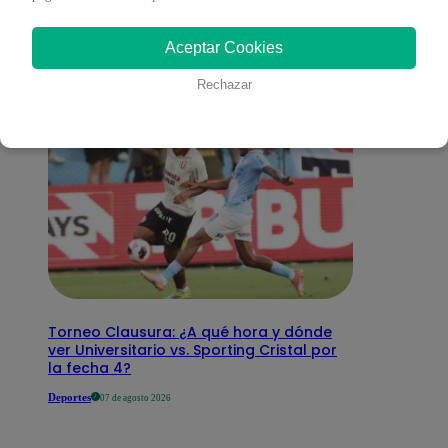
interesar
Aceptar Cookies
Rechazar
Torneo Clausura: ¿A qué hora y dónde
ver Universitario vs. Sporting Cristal por
la fecha 4?
Deportes
07 de agosto 2026