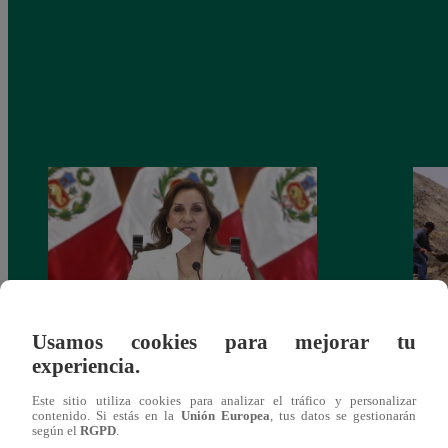
Usamos cookies para mejorar tu
Congreso: proponen que el aumento del
Las c
experiencia.
salario presidencial se aplique desde 2026
Energ
Este sitio utiliza cookies para analizar el tráfico y personalizar
contenido. Si estás en la
Unión Europea
, tus datos se gestionarán
según el
RGPD
.