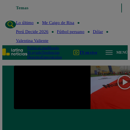
Temas
Lo último
Me Caigo de R
Lo último
Me Caigo de Risa
Perú Decide 2026
Fútbol peruano
Dólar
Valentina Valiente
Política
Lima
Mundo
Te ayudo
Tendencias
TV en vivo
MENÚ
Deportes
Espectáculos