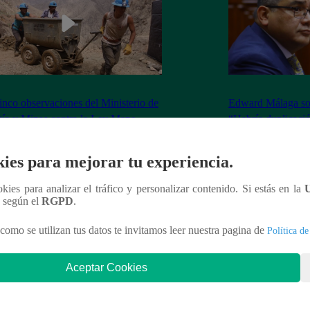
inco observaciones del Ministerio de
Edward Málaga so
ía y Minas contra la Ley Mape
“Habría duplicació
Premier o la Presi
ies para mejorar tu experiencia.
ookies para analizar el tráfico y personalizar contenido. Si estás en la
n según el
RGPD
.
nteresar
como se utilizan tus datos te invitamos leer nuestra pagina de
Política de
Aceptar Cookies