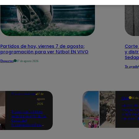
Partidos de hoy, viernes 7 de agosto:
Corte 
programación para ver fútbol EN VIVO
y dist
Sedap
Deportes
07 de agosto 2026
Te ayudo
Entretenimiento
07 de
Perú
06 de
agosto
2026
Sismo de
magnitud
Presentan el libro
Junín dej
más pequeño de la
heridos, 
Feria del
hogares 
Internacional del
propició
Libro de Lima: mide
desprend
casi la falange de
un dedo