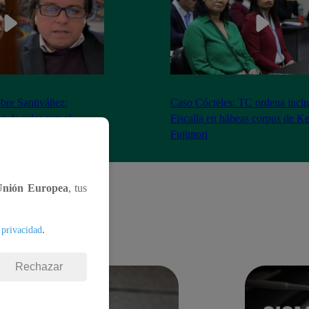
bre Santiváñez:
Caso Cócteles: TC ordena inclu
n de roles con el
Fiscalía en hábeas corpus de K
denta”
Fujimori
Unión Europea
, tus
.
 privacidad
Rechazar