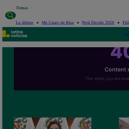
Temas
Lo último
Me Caigo de Risa
Perú Decide 2026
Fút
Po