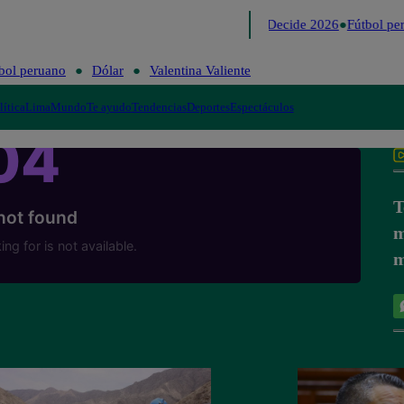
Lo último
Me Caigo de Risa
Perú Decide 2026
Fútbol per
bol peruano
Dólar
Valentina Valiente
lítica
Lima
Mundo
Te ayudo
Tendencias
Deportes
Espectáculos
T
m
m