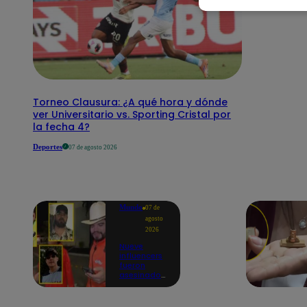
Torneo Clausura: ¿A qué hora y dónde
ver Universitario vs. Sporting Cristal por
la fecha 4?
Deportes
07 de agosto 2026
Mundo
07 de
agosto
2026
Nueve
influencers
fueron
asesinados
por la
guerra
interna en