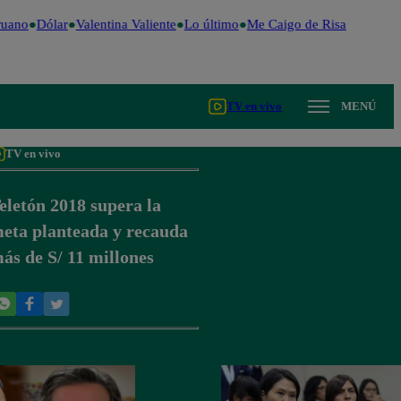
uano
Dólar
Valentina Valiente
Lo último
Me Caigo de Risa
Perú Dec
TV en vivo
MENÚ
TV en vivo
eletón 2018 supera la
eta planteada y recauda
ás de S/ 11 millones