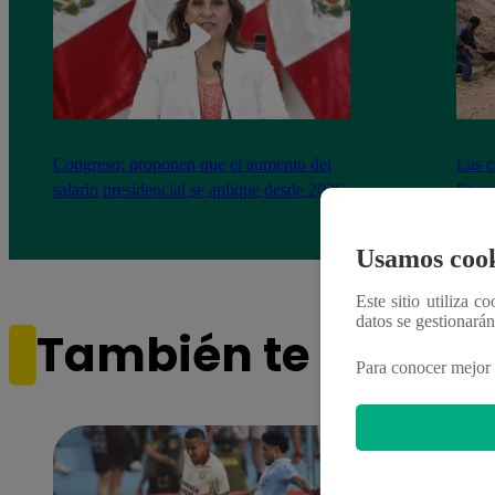
Congreso: proponen que el aumento del
Las c
salario presidencial se aplique desde 2026
Energ
Usamos cook
Este sitio utiliza c
datos se gestionará
También te puede i
Para conocer mejor 