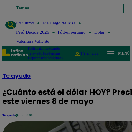
Temas
Lo último
Me Caigo de Risa
Perú Decide 2
Lo último
Me Caigo de Risa
Perú Decide 2026
Fútbol peruano
Dólar
Valentina Valiente
Política
Lima
Mundo
Te ayudo
Tendencias
TV en vivo
MENÚ
Deportes
Espectáculos
Te ayudo
¿Cuánto está el dólar HOY? Prec
este viernes 8 de mayo
Te ayudo
a las 08:00