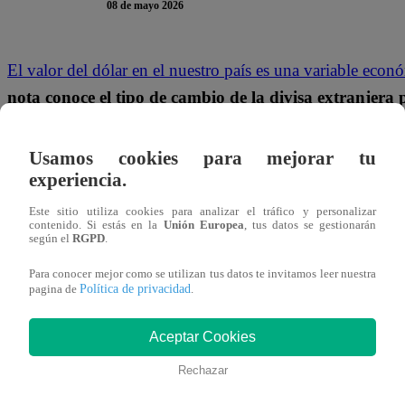
08 de mayo 2026
El valor del dólar en el nuestro país es una variable ec
nota conoce el tipo de cambio de la divisa extranjer
variación en la economía estadounidense puede tener u
cambio en Perú, la expectativa y la percepción de ries
Usamos cookies para mejorar tu
experiencia.
¿CUÁL ES EL PRECIO DEL DÓLAR 
Este sitio utiliza cookies para analizar el tráfico y personalizar
contenido. Si estás en la
Unión Europea
, tus datos se gestionarán
según el
RGPD
.
Según la Superintendencia Nacional de Aduanas y de Admin
Para conocer mejor como se utilizan tus datos te invitamos leer nuestra
cotizó para hoy, viernes 8 de mayo, en
S/3.456
la compr
Política de privacidad
pagina de
.
DÓLAR EN PERÚ: ¿CUÁL ES LA 
Aceptar Cookies
Y VENTA?
Rechazar