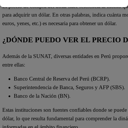
El precio de compra del dólar hace referencia al monto q
para adquirir un dólar. En otras palabras, indica cuánta m
euros, yenes, etc.) es necesaria para obtener un dólar.
¿DÓNDE PUEDO VER EL PRECIO 
Además de la SUNAT, diversas entidades en Perú proporci
entre ellas:
Banco Central de Reserva del Perú (BCRP).
Superintendencia de Banca, Seguros y AFP (SBS).
Banco de la Nación (BN).
Estas instituciones son fuentes confiables donde se puede 
dólar, lo que resulta fundamental para comprender la din
informadas en el ámbito financiero.