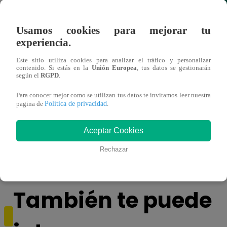
Usamos cookies para mejorar tu
experiencia.
Este sitio utiliza cookies para analizar el tráfico y personalizar
contenido. Si estás en la
Unión Europea
, tus datos se gestionarán
según el
RGPD
.
Para conocer mejor como se utilizan tus datos te invitamos leer nuestra
Política de privacidad
pagina de
.
Horóscopo de HOY, 7 de mayo: ¿cómo te
Lione
irá en el amor y trabajo, según la IA?
con ‘
Aceptar Cookies
VID
Rechazar
También te puede