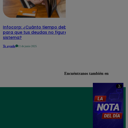
Infocorp: ¿Cuánto tiempo debe pasar
para que tus deudas no figuren en su
sistema?
Te ayudo
11 de junio 2025
Encuéntranos también en
X