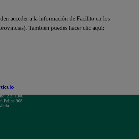
en acceder a la información de Facilito en los
rovincias). También puedes hacer clic aquí:
rtículo
ono: 219 1000
n Felipe 968
María