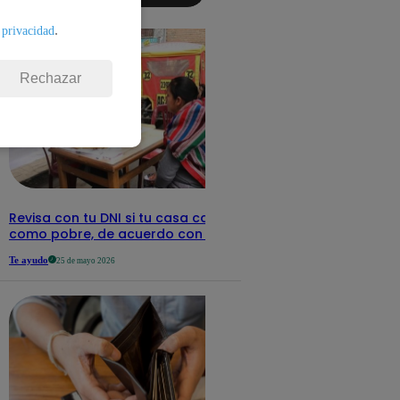
detalles
.
 privacidad
Rechazar
Revisa con tu DNI si tu casa califica
como pobre, de acuerdo con el Sisfoh
Te ayudo
25 de mayo 2026