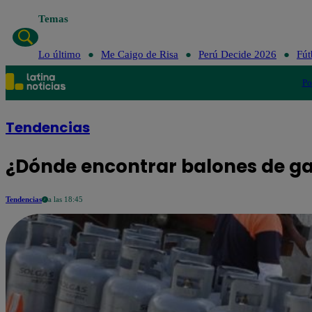
Temas
Lo último
Me Caigo de Risa
Perú Decide 2026
Fút
Po
Tendencias
¿Dónde encontrar balones de g
Tendencias
a las 18:45