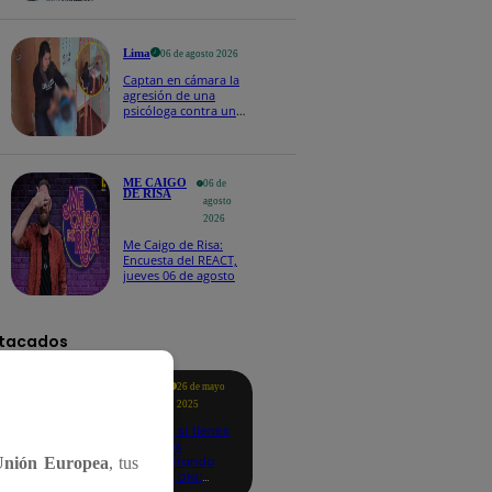
Naldy Saldaña
Lima
06 de agosto 2026
Captan en cámara la
agresión de una
psicóloga contra un
niño con autismo:
madre denuncia
maltratos contínuos
ME CAIGO
06 de
DE RISA
agosto
2026
Me Caigo de Risa:
Encuesta del REACT,
jueves 06 de agosto
tacados
Te
26 de mayo
ayudo
2025
Revisa si tienes
deudas
consultando
Unión Europea
, tus
con tu DNI:
aquí los