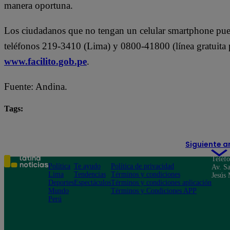
manera oportuna.
Los ciudadanos que no tengan un celular smartphone pued
teléfonos 219-3410 (Lima) y 0800-41800 (línea gratuita p
www.facilito.gob.pe
.
Fuente: Andina.
Tags:
balones de gas
gas
Osinergmin
Siguiente a
Teléf
Política
Te ayudo
Política de privacidad
Av. Sa
Lima
Tendencias
Términos y condiciones
Jesús 
Deportes
Espectáculos
Términos y condiciones aplicación
Mundo
Términos y Condiciones APP
Perú