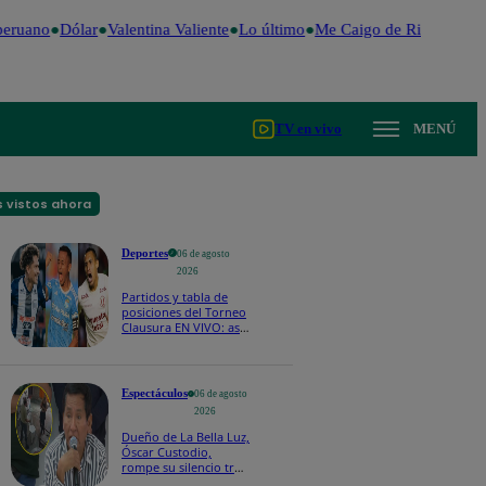
eruano
Dólar
Valentina Valiente
Lo último
Me Caigo de Risa
Perú D
TV en vivo
MENÚ
 vistos ahora
Deportes
06 de agosto
2026
Partidos y tabla de
posiciones del Torneo
Clausura EN VIVO: así
van los equipos en la
fecha 4
Espectáculos
06 de agosto
2026
Dueño de La Bella Luz,
Óscar Custodio,
rompe su silencio tras
denuncia de acoso de