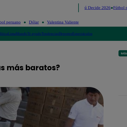
Lo último
Me Caigo de Risa
Perú Decide 2026
Fútbol p
bol peruano
Dólar
Valentina Valiente
lítica
Lima
Mundo
Te ayudo
Tendencias
Deportes
Espectáculos
Más
as más baratos?