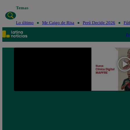
Temas
Lo último
Me Caigo de Risa
Perú Decide 2026
Fút
Po