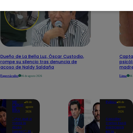
Dueño de La Bella Luz, Óscar Custodio,
Capta
rompe su silencio tras denuncia de
psicó
acoso de Naldy Saldaña
madre
Espectáculos
Lima
06 de agosto 2026
06
ME
Política
06 de
06 de
CAIGO
agosto
agosto
DE
RISA
2026
2026
"¿Por qué a
Canciller
Yiddá le
Carlos Espá
dicen
participirá
tango?": El
en la