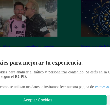
l Messi tuvo un emotivo encuentro
Horóscopo de HOY
Quico’: “Admiración absoluta” |
irá en el amor y tr
EO
ies para mejorar tu experiencia.
ookies para analizar el tráfico y personalizar contenido. Si estás en la
n según el
RGPD
.
nteresar
como se utilizan tus datos te invitamos leer nuestra pagina de
Política de
Aceptar Cookies