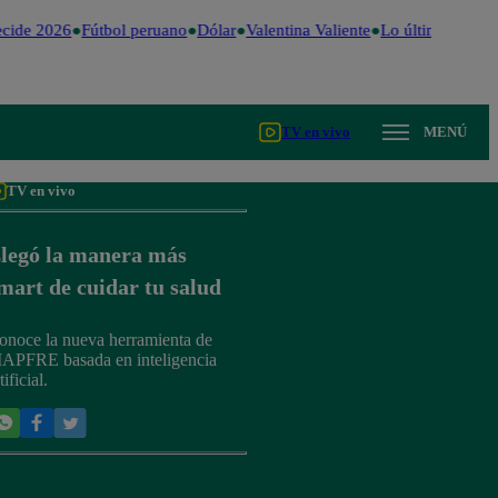
cide 2026
Fútbol peruano
Dólar
Valentina Valiente
Lo último
Me Ca
TV en vivo
MENÚ
TV en vivo
legó la manera más
mart de cuidar tu salud
onoce la nueva herramienta de
APFRE basada en inteligencia
tificial.