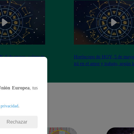
, 6 de mayo: ¿cómo te
Horóscopo de HOY, 5 de mayo
abajo, según la IA?
irá en el amor y trabajo, según 
Unión Europea
, tus
.
 privacidad
Rechazar