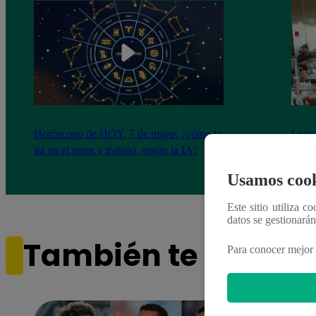
Horóscopo de HOY, 7 de mayo: ¿cómo te
Lione
irá en el amor y trabajo, según la IA?
con ‘
VID
Usamos cook
Este sitio utiliza c
datos se gestionará
También te puede i
Para conocer mejor 