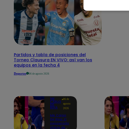
Partidos y tabla de posiciones del
Torneo Clausura EN VIVO: así van los
equipos en la fecha 4
Deportes
06 de agosto 2026
ME
06 de
CAIGO
agosto
DE
RISA
2026
Me Caigo
De Risa: El
inesperado
chiste de