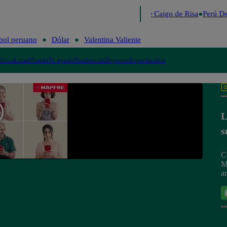
Lo último
Me Caigo de Risa
Perú De
bol peruano
Dólar
Valentina Valiente
lítica
Lima
Mundo
Te ayudo
Tendencias
Deportes
Espectáculos
L
s
C
M
ar