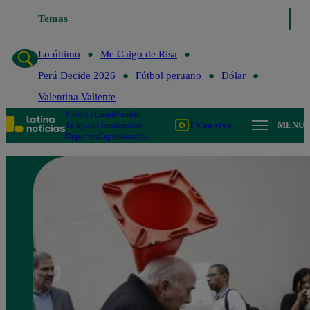
Temas
Lo último
Me Caigo de Risa
Lo último
Me Caigo de Risa
Perú Decide 2026
Fútbol peruano
Dólar
Valentina Valiente
Política
Lima
Mundo
Te ayudo
Tendencias
TV en vivo
MENÚ
Deportes
Espectáculos