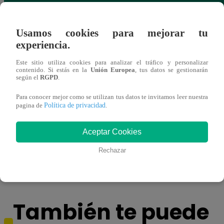
Usamos cookies para mejorar tu
experiencia.
Este sitio utiliza cookies para analizar el tráfico y personalizar
contenido. Si estás en la
Unión Europea
, tus datos se gestionarán
según el
RGPD
.
Para conocer mejor como se utilizan tus datos te invitamos leer nuestra
Política de privacidad
pagina de
.
Horóscopo de HOY, 7 de mayo: ¿cómo te
Lione
Aceptar Cookies
irá en el amor y trabajo, según la IA?
con ‘
VID
Rechazar
También te puede