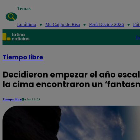
Temas
Lo último
Me Caigo de Risa
Perú Decid
Lo último
Me Caigo de Risa
Perú Decide 2026
Fút
Po
Tiempo libre
Decidieron empezar el año esc
la cima encontraron un ‘fantas
Tiempo libre
a las 11:23