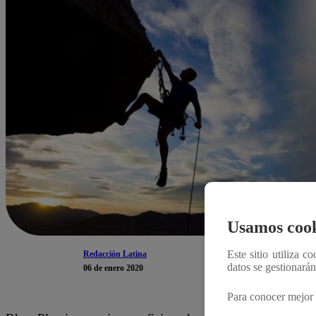
Usamos cook
Este sitio utiliza c
Redacción Latina
datos se gestionará
06 de enero 2020
Para conocer mejor 