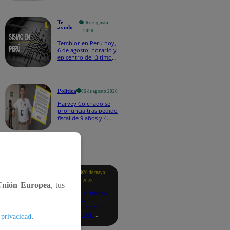
Te
06 de agosto
ayudo
2026
Temblor en Perú hoy,
6 de agosto: horario y
epicentro del último
sismo, según IGP
Política
06 de agosto 2026
Harvey Colchado se
pronuncia tras pedido
fiscal de 9 años y 4
meses de prisión en
su contra
tacados
Te
26 de mayo
ayudo
2025
Unión Europea
, tus
Revisa si tienes
deudas
consultando
con tu DNI:
.
 privacidad
aquí los
detalles