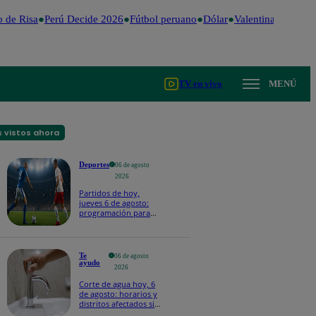
de Risa
Perú Decide 2026
Fútbol peruano
Dólar
Valentina Valiente
TV en vivo
MENÚ
 vistos ahora
Deportes
06 de agosto
2026
Partidos de hoy,
jueves 6 de agosto:
programación para
ver fútbol EN VIVO
Te
06 de agosto
ayudo
2026
Corte de agua hoy, 6
de agosto: horarios y
distritos afectados sin
el servicio de Sedapal