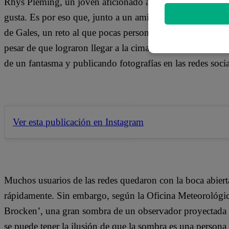
Rhys Pleming, un joven aficionado a los deportes de aven
gusta. Es por eso que, junto a un amigo, emprendió un vi
de Gales, un reto al que pocas personas se atreverían. S
pesar de que lograron llegar a la cima, allí se encontraro
de un fantasma y publicando fotografías en las redes socia
Ver esta publicación en Instagram
Muchos usuarios de las redes quedaron con la boca abierta 
rápidamente. Sin embargo, según la Oficina Meteorológica
Brocken’, una gran sombra de un observador proyectada p
se puede tener la ilusión de que la sombra es una persona 