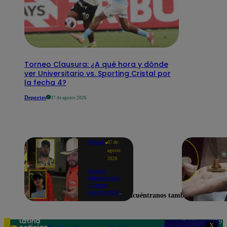
Torneo Clausura: ¿A qué hora y dónde
ver Universitario vs. Sporting Cristal por
la fecha 4?
Deportes
07 de agosto 2026
Mundo
07 de
agosto
2026
Nueve
influencers
fueron
asesinados
Encuéntranos también en
por la
guerra
interna en
el Cártel de
Teléfono: 219
X