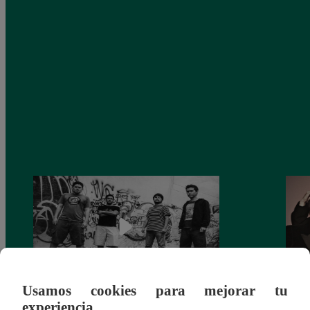
Usamos cookies para mejorar tu
experiencia.
ILLYA KURYAKI AND THE
¡BTS 