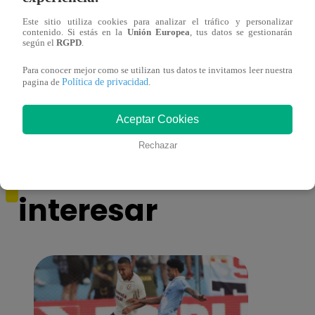
VALDERRAMAS DESATAN UN
impac
Este sitio utiliza cookies para analizar el tráfico y personalizar
CIERRE EXPLOSIVO EN “UNA
contenido. Si estás en la
Unión Europea
, tus datos se gestionarán
según el
RGPD
.
NOCHE EN PERÚ”, EL NUEVO
FESTIVAL QUE APUNTA AL
Para conocer mejor como se utilizan tus datos te invitamos leer nuestra
MUNDO
Política de privacidad
pagina de
.
Aceptar Cookies
Rechazar
También te puede
interesar