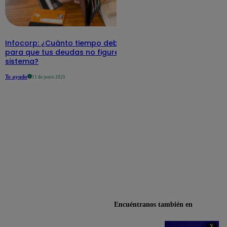
Infocorp: ¿Cuánto tiempo debe pasar
para que tus deudas no figuren en su
sistema?
Te ayudo
11 de junio 2025
Encuéntranos también en
X