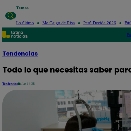
Temas
Lo último
Me 
Lo último
Me Caigo de Risa
Perú Decide 2026
Fút
Po
Tendencias
Todo lo que necesitas saber par
Tendencias
a las 14:28