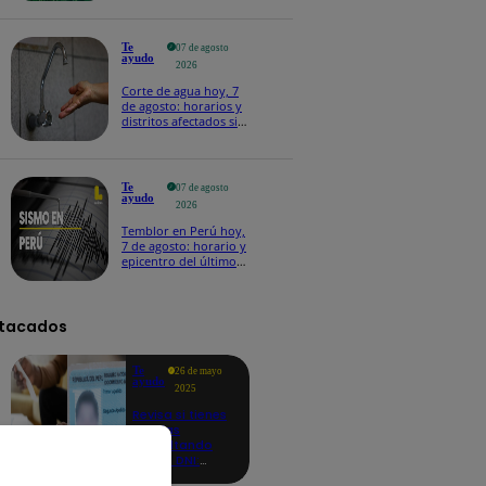
Te
07 de agosto
ayudo
2026
Corte de agua hoy, 7
de agosto: horarios y
distritos afectados sin
el servicio de Sedapal
Te
07 de agosto
ayudo
2026
Temblor en Perú hoy,
7 de agosto: horario y
epicentro del último
sismo, según IGP
tacados
Te
26 de mayo
ayudo
2025
Revisa si tienes
deudas
consultando
con tu DNI:
aquí los