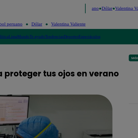
Caigo de Risa
Perú Decide 2026
Fútbol peruano
Dólar
Valentina Val
bol peruano
Dólar
Valentina Valiente
lítica
Lima
Mundo
Te ayudo
Tendencias
Deportes
Espectáculos
Más
a proteger tus ojos en verano