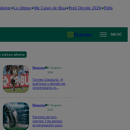
iente
Lo último
Me Caigo de Risa
Perú Decide 2026
Fútbol peruano
TV en vivo
MENÚ
 vistos ahora
Deportes
07 de agosto
2026
Torneo Clausura: ¿A
qué hora y dónde ver
Universitario vs.
Sporting Cristal por la
fecha 4?
Deportes
07 de agosto
2026
Partidos de hoy,
viernes 7 de agosto:
programación para
ver fútbol EN VIVO