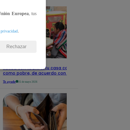
detalles
Unión Europea
, tus
.
 privacidad
Rechazar
Revisa con tu DNI si tu casa califica
como pobre, de acuerdo con el Sisfoh
Te ayudo
25 de mayo 2026