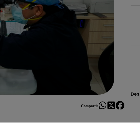
Des
Compartir
ás atención al cuidado de nuestros ojos, no solo