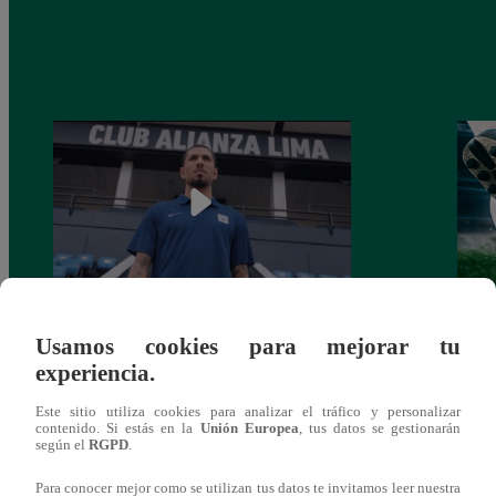
Alianza Lima: así anunció a Sergio Peña
Parti
Usamos cookies para mejorar tu
como nuevo fichaje para el Torneo
prog
experiencia.
Clausura 2025
Este sitio utiliza cookies para analizar el tráfico y personalizar
contenido. Si estás en la
Unión Europea
, tus datos se gestionarán
según el
RGPD
.
Para conocer mejor como se utilizan tus datos te invitamos leer nuestra