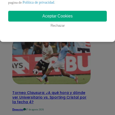
También te puede
Política de privacidad
pagina de
.
Aceptar Cookies
interesar
Rechazar
Torneo Clausura: ¿A qué hora y dónde
ver Universitario vs. Sporting Cristal por
la fecha 4?
Deportes
07 de agosto 2026