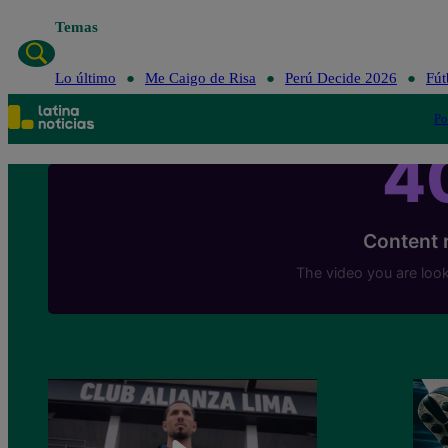
Temas
Lo último
Me Cai
Lo último
Me Caigo de Risa
Perú Decide 2026
Fút
Po