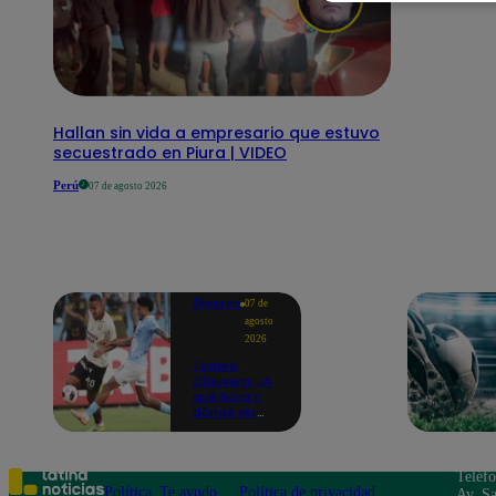
Hallan sin vida a empresario que estuvo
secuestrado en Piura | VIDEO
Perú
07 de agosto 2026
Deportes
07 de
agosto
2026
Torneo
Clausura: ¿A
qué hora y
dónde ver
Universitario
vs. Sporting
Cristal por la
fecha 4?
Teléf
Política
Te ayudo
Política de privacidad
Av. Sa