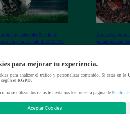
dos de hoy, miércoles 9 de julio:
Torneo Apertura: 
ramación para ver fútbol EN VIVO
ya fueron vendidas
Los Chankas
ies para mejorar tu experiencia.
ookies para analizar el tráfico y personalizar contenido. Si estás en la
nteresar
n según el
RGPD
.
como se utilizan tus datos te invitamos leer nuestra pagina de
Política de
Aceptar Cookies