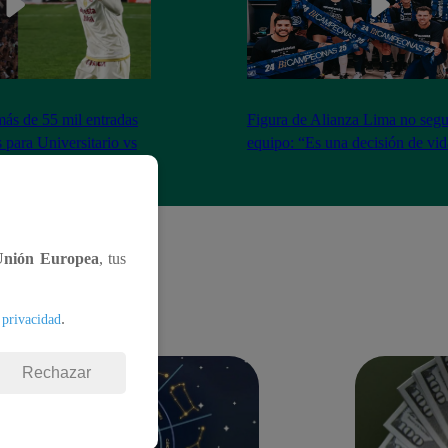
más de 55 mil entradas
Figura de Alianza Lima no segui
 para Universitario vs
equipo: “Es una decisión de vi
Unión Europea
, tus
.
 privacidad
Rechazar