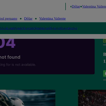
go de Risa
Perú Decide 2026
Fútbol peruano
Dólar
Valentina Valient
bol peruano
Dólar
Valentina Valiente
lítica
Lima
Mundo
Te ayudo
Tendencias
Deportes
Espectáculos
B
1