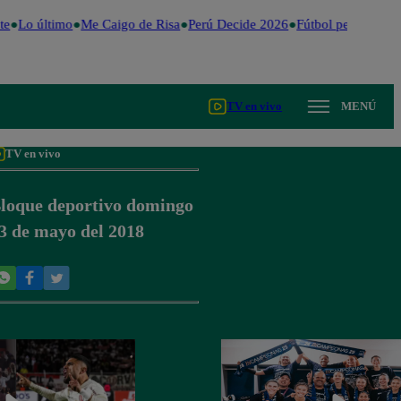
e
Lo último
Me Caigo de Risa
Perú Decide 2026
Fútbol peruano
Dó
TV en vivo
MENÚ
TV en vivo
loque deportivo domingo
3 de mayo del 2018