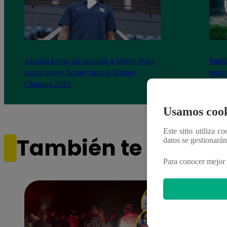
Alianza Lima: así anunció a Sergio Peña
Parti
como nuevo fichaje para el Torneo
prog
Clausura 2025
Usamos cook
Este sitio utiliza c
También te puede i
datos se gestionará
Para conocer mejor 