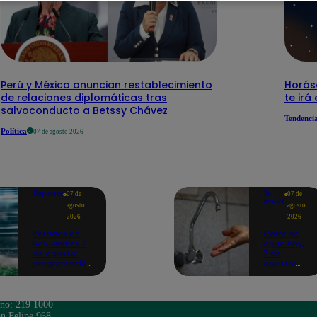
Perú y México anuncian restablecimiento
Horós
de relaciones diplomáticas tras
te irá
salvoconducto a Betssy Chávez
Tendenci
Política
07 de agosto 2026
Deportes
Te
07 de
07 de
ayudo
agosto
agosto
2026
2026
Partidos de
Corte de
hoy, viernes 7
agua hoy,
de agosto:
7 de
programación
agosto:
para ver
horarios y
fútbol EN
distritos
VIVO
afectados
sin el
ono: 219 1000
servicio de
n Felipe 968