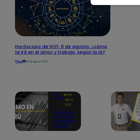
Horóscopo de HOY, 6 de agosto: ¿cómo
te irá en el amor y trabajo, según la IA?
Viral
06 de agosto 2026
Te
06 de
ayudo
agosto
2026
Temblor en
Perú hoy, 6
de agosto:
horario y
epicentro
del último
sismo,