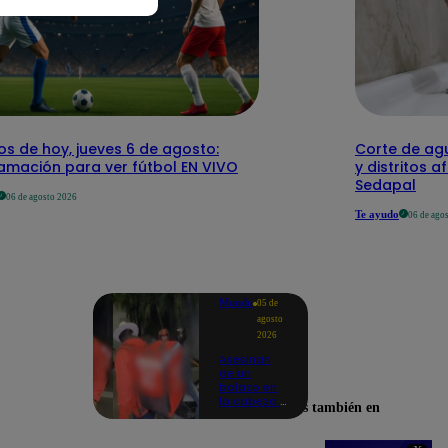
os de hoy, jueves 6 de agosto:
Corte de agu
amación para ver fútbol EN VIVO
y distritos a
Sedapal
06 de agosto 2026
Te ayudo
06 de ago
Mundo
05 de
agosto
2026
Asesinan
de un
balazo en
la cabeza a
Encuéntranos también en
tiktoker en
plena
transmisión