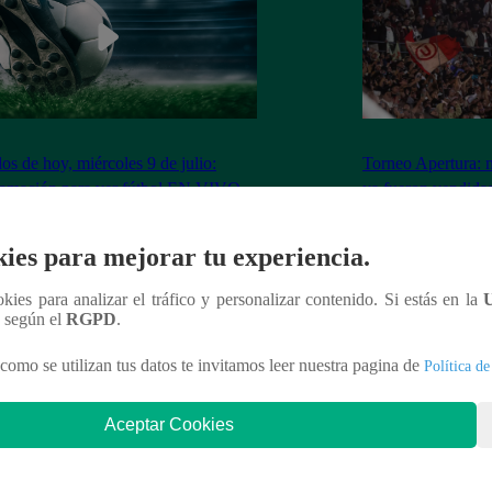
dos de hoy, miércoles 9 de julio:
Torneo Apertura: 
ramación para ver fútbol EN VIVO
ya fueron vendidas
Los Chankas
ies para mejorar tu experiencia.
ookies para analizar el tráfico y personalizar contenido. Si estás en la
n según el
RGPD
.
nteresar
como se utilizan tus datos te invitamos leer nuestra pagina de
Política de
Aceptar Cookies