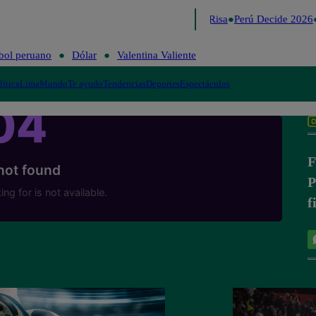
Lo último
Me Caigo de Risa
Perú Decide 2026
bol peruano
Dólar
Valentina Valiente
lítica
Lima
Mundo
Te ayudo
Tendencias
Deportes
Espectáculos
F
P
f