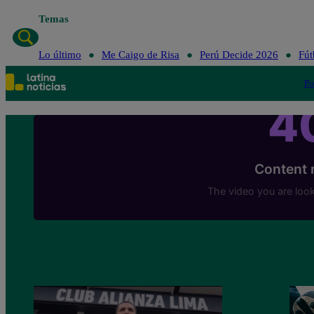
Temas
Lo último
Me Caigo de Risa
Perú Decide 2026
Fút
Po