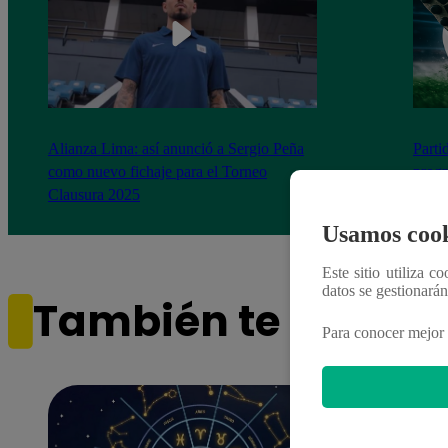
Alianza Lima: así anunció a Sergio Peña
Parti
como nuevo fichaje para el Torneo
prog
Clausura 2025
Usamos cook
Este sitio utiliza c
datos se gestionará
También te puede i
Para conocer mejor 