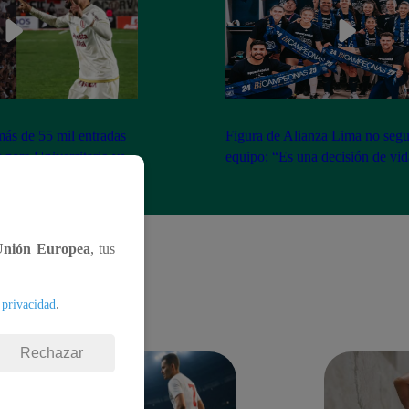
más de 55 mil entradas
Figura de Alianza Lima no segui
 para Universitario vs
equipo: “Es una decisión de vi
Unión Europea
, tus
.
 privacidad
Rechazar