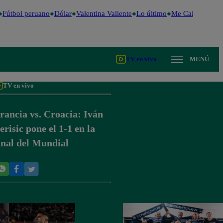
Fútbol peruano
Dólar
Valentina Valiente
Lo último
Me Caigo de Ris
TV en vivo
MENÚ
TV en vivo
rancia vs. Croacia: Iván
erisic pone el 1-1 en la
inal del Mundial