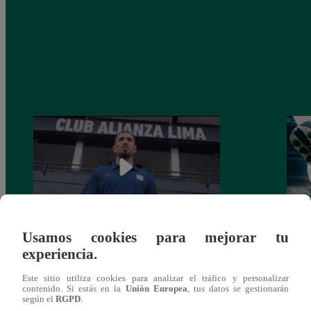
Usamos cookies para mejorar tu
Alianza Lima: así anunció a Sergio Peña
Parti
experiencia.
como nuevo fichaje para el Torneo
prog
Clausura 2025
Este sitio utiliza cookies para analizar el tráfico y personalizar
contenido. Si estás en la
Unión Europea
, tus datos se gestionarán
según el
RGPD
.