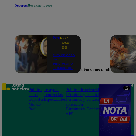
Deportes
08 de agosto 2026
Perú
07 de
agosto
2026
Giro en caso
de
empresario
secuestrado
Encuéntranos también en
y asesinado:
Habría sido
un ajuste de
cuentas
Teléfono: 219
X
Política
Te ayudo
Política de privacidad
1000
Lima
Tendencias
Términos y condiciones
Av. San
Deportes
Espectáculos
Términos y condiciones
Felipe 968
Mundo
aplicación
Jesús María
Perú
Términos y Condiciones
APP