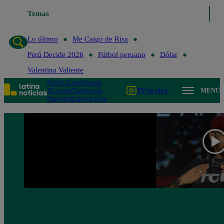
Lo último
Temas
Me Caigo de Risa
Perú Decide 2026
Fútbol peruano
Lo último
Me Caigo de Risa
Perú Decide 2026
Fútbol peruano
Dólar
Valentina Valiente
Política
Lima
Mundo
Te ayudo
Tendencias
TV en vivo
MENÚ
Deportes
Espectáculos