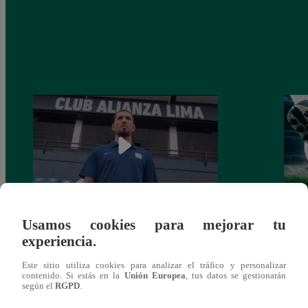
Usamos cookies para mejorar tu
Alianza Lima: así anunció a Sergio Peña
Parti
experiencia.
como nuevo fichaje para el Torneo
prog
Clausura 2025
Este sitio utiliza cookies para analizar el tráfico y personalizar
contenido. Si estás en la
Unión Europea
, tus datos se gestionarán
según el
RGPD
.