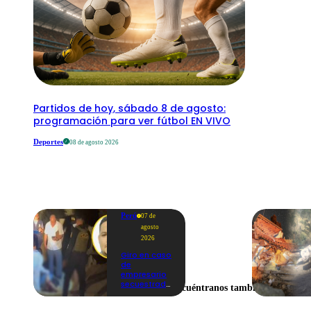
Partidos de hoy, sábado 8 de agosto:
programación para ver fútbol EN VIVO
Deportes
08 de agosto 2026
Perú
07 de
agosto
2026
Giro en caso
de
empresario
secuestrado
Encuéntranos también en
y asesinado:
Habría sido