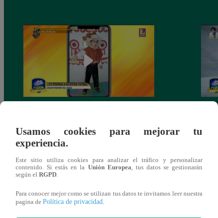
Chapa tus tabas: sábado 24 de julio
Chapa
Usamos cookies para mejorar tu
experiencia.
Este sitio utiliza cookies para analizar el tráfico y personalizar
contenido. Si estás en la
Unión Europea
, tus datos se gestionarán
También te puede
según el
RGPD
.
Para conocer mejor como se utilizan tus datos te invitamos leer nuestra
interesar
Política de privacidad
pagina de
.