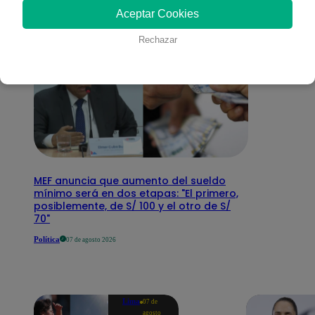
Aceptar Cookies
Rechazar
MEF anuncia que aumento del sueldo
mínimo será en dos etapas: "El primero,
posiblemente, de S/ 100 y el otro de S/
70"
Política
07 de agosto 2026
Lima
07 de
agosto