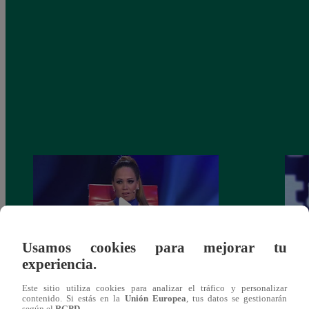
Usamos cookies para mejorar tu
experiencia.
Melissa Klug en EVDLV: ¿Te consideras
EVDL
Este sitio utiliza cookies para analizar el tráfico y personalizar
contenido. Si estás en la
Unión Europea
, tus datos se gestionarán
una buena madre?
Farfá