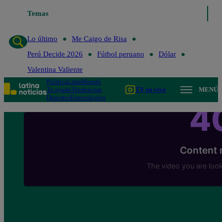
Temas
Lo último
Me Caigo de Risa
Lo último
Me Caigo de Risa
Perú Decide 2026
Fútbol peruano
Dólar
Valentina Valiente
Política
Lima
Mundo
Te ayudo
Tendencias
TV en vivo
MENÚ
Deportes
Espectáculos