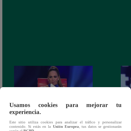
Usamos cookies para mejorar tu
experiencia.
Melissa Klug en EVDLV: ¿Te consideras
EVDL
Este sitio utiliza cookies para analizar el tráfico y personalizar
contenido. Si estás en la
Unión Europea
, tus datos se gestionarán
una buena madre?
Farfá