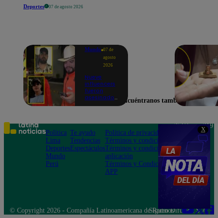
Deportes
07 de agosto 2026
Mundo
07 de
agosto
2026
Nueve
influencers
fueron
asesinados
Encuéntranos también en
por la
guerra
interna en
el Cártel de
Teléfono: 219
X
Sinaloa
Política
Te ayudo
Política de privacidad
1000
Lima
Tendencias
Términos y condiciones
Av. San
Deportes
Espectáculos
Términos y condiciones
Felipe 968
Mundo
aplicación
Jesús María
Perú
Términos y Condiciones
APP
© Copyright 2026 - Compañía Latinoamericana de Radio Difusión S.A.
Síguenos