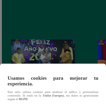
Usamos cookies para mejorar tu
experiencia.
Josimar armó una tremenda fiesta de año
Kenji
nuevo en El Wasap de JB
“ayud
Este sitio utiliza cookies para analizar el tráfico y personalizar
contenido. Si estás en la
Unión Europea
, tus datos se gestionarán
según el
RGPD
.