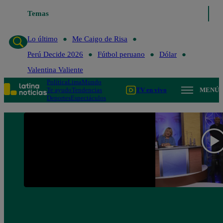
Temas
Lo último
Me Caigo de Ri
Lo último
Me Caigo de Risa
Perú Decide 2026
Fútbol peruano
Dólar
Valentina Valiente
Política
Lima
Mundo
Te ayudo
Tendencias
TV en vivo
MENÚ
Deportes
Espectáculos