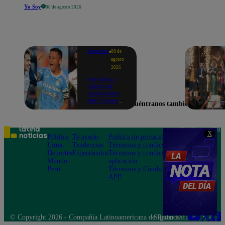
Yo Soy
08 de agosto 2026
Deportes
08 de
agosto
2026
Partidos y
tabla de
posiciones
del Torneo
Encuéntranos también en
Clausura EN
VIVO: así van
los equipos
en la fecha 4
Teléfono: 219
X
Política
Te ayudo
Política de privacidad
1000
Lima
Tendencias
Términos y condiciones
Av. San
Deportes
Espectáculos
Términos y condiciones
Felipe 968
Mundo
aplicación
Jesús María
Perú
Términos y Condiciones
APP
© Copyright 2026 - Compañía Latinoamericana de Radio Difusión S.A.
Síguenos