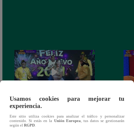
Usamos cookies para mejorar tu
experiencia.
Josimar armó una tremenda fiesta de año
Kenji
nuevo en El Wasap de JB
“ayud
Este sitio utiliza cookies para analizar el tráfico y personalizar
contenido. Si estás en la
Unión Europea
, tus datos se gestionarán
según el
RGPD
.