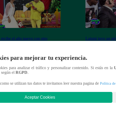
 recibe el año nuevo con otro
Luismi tuvo un pés
ín” ante la emoción de su esposa
lo recordarán de l
ies para mejorar tu experiencia.
ookies para analizar el tráfico y personalizar contenido. Si estás en la
nteresar
n según el
RGPD
.
como se utilizan tus datos te invitamos leer nuestra pagina de
Política de
Aceptar Cookies