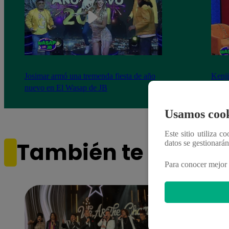
Josimar armó una tremenda fiesta de año
Kenji
nuevo en El Wasap de JB
“ayud
Usamos cook
Este sitio utiliza c
También te puede i
datos se gestionará
Para conocer mejor 