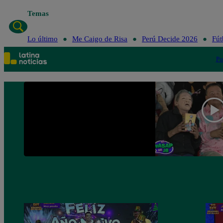
Temas
Lo último
Me Caigo de Risa
Perú Decide 2026
Fút
Po