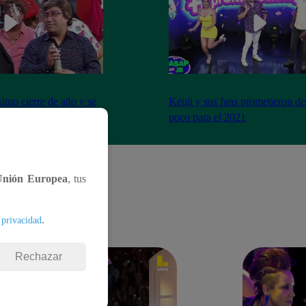
imo cierre de año y se
Kenji y sus fans prometieron de
a peor forma
poco para el 2021
Unión Europea
, tus
.
 privacidad
Rechazar