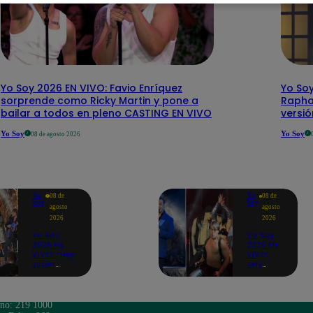
Yo Soy 2026 EN VIVO: Favio Enríquez
Yo Soy
sorprende como Ricky Martin y pone a
Rapha
bailar a todos en pleno CASTING EN VIVO
versi
Yo Soy
Yo Soy
08 de agosto 2026
Yo
Yo
08 de
08 de
Soy
Soy
agosto
agosto
2026
2026
Yo Soy
Yo Soy
2026 EN
2026 EN
VIVO: “Hey
VIVO:
Jude”
Jely
reúne a
Reátegui
Paul
se une a
McCartney,
Nino
José
Bravo
ono: 219 1000