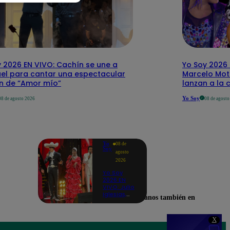
 2026 EN VIVO: Cachín se une a
Yo Soy 2026 
el para cantar una espectacular
Marcelo Mott
ón de “Amor mío”
lanzan a la 
Yo Soy
08 de agosto 2026
08 de agost
Yo
08 de
Soy
agosto
2026
Yo Soy
2026 EN
VIVO: Julio
Iglesias,
Encuéntranos también en
José José,
Celia Cruz
y más
X
artistas se