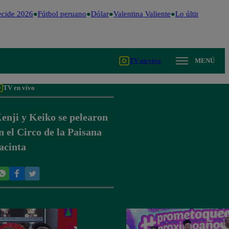
cide 2026
Fútbol peruano
Dólar
Valentina Valiente
Lo último
Me Ca
TV en vivo
MENÚ
TV en vivo
enji y Keiko se pelearon
n el Circo de la Paisana
acinta