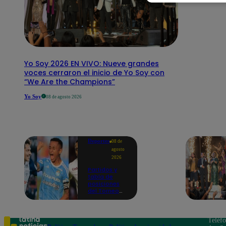
Yo Soy 2026 EN VIVO: Nueve grandes
voces cerraron el inicio de Yo Soy con
“We Are the Champions”
Yo Soy
08 de agosto 2026
Deportes
08 de
agosto
2026
Partidos y
tabla de
posiciones
del Torneo
Clausura EN
VIVO: así van
los equipos
en la fecha 4
Teléf