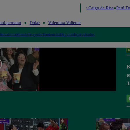
Lo último
Me Caigo de Risa
Perú De
bol peruano
Dólar
Valentina Valiente
lítica
Lima
Mundo
Te ayudo
Tendencias
Deportes
Espectáculos
K
e
J