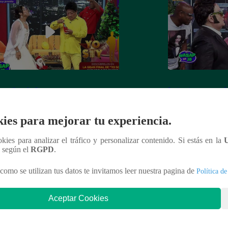
 recibe el año nuevo con otro
Luismi tuvo un pés
ín” ante la emoción de su esposa
lo recordarán de l
ies para mejorar tu experiencia.
ookies para analizar el tráfico y personalizar contenido. Si estás en la
n según el
RGPD
.
nteresar
como se utilizan tus datos te invitamos leer nuestra pagina de
Política de
Aceptar Cookies