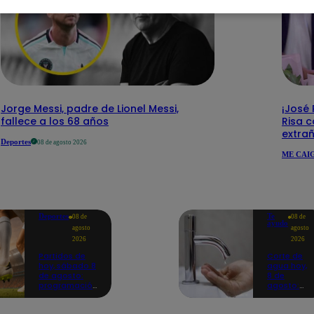
Jorge Messi, padre de Lionel Messi,
¡José
fallece a los 68 años
Risa c
extra
Deportes
08 de agosto 2026
ME CAIG
Deportes
Te
08 de
08 de
ayudo
agosto
agosto
2026
2026
Partidos de
Corte de
hoy, sábado 8
agua hoy,
de agosto:
8 de
programación
agosto:
para ver
horarios y
fútbol EN
distritos