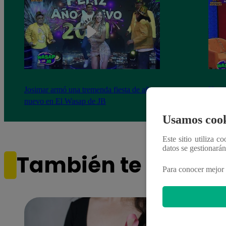
Josimar armó una tremenda fiesta de año
Kenji
nuevo en El Wasap de JB
“ayud
Usamos cook
Este sitio utiliza c
datos se gestionará
También te puede i
Para conocer mejor 