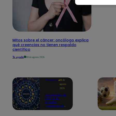
Mitos sobre el cáncer: oncólogo explica
qué creencias no tienen respaldo
científico
Te ayudo
08 de agosto 2026
Tendencias
08 de
agosto
2026
Horóscopo de
HOY, 8 de
agosto:
¿cómo te irá
en el amor y
trabajo, según