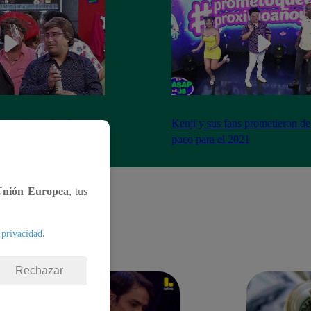
imo cierre de año y se
Kenji y sus fans prometieron de
a peor forma
poco para el 2021
Unión Europea
, tus
.
 privacidad
Rechazar