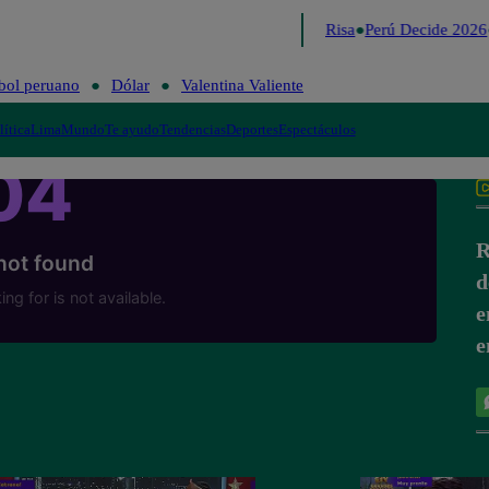
Lo último
Me Caigo de Risa
Perú Decide 2026
bol peruano
Dólar
Valentina Valiente
lítica
Lima
Mundo
Te ayudo
Tendencias
Deportes
Espectáculos
R
d
e
e