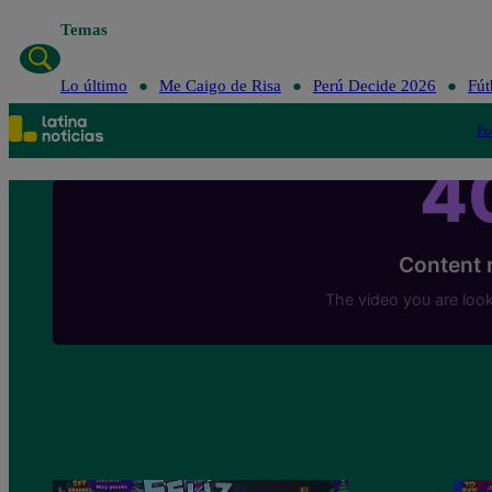
Temas
Lo último
Me Caigo de Risa
Perú Decide 2026
Fút
Po