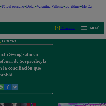
Fútbol peruano
Dólar
Valentina Valiente
Lo último
Me Caigo de Ris
TV en vivo
MENÚ
TV en vivo
ichi Swing salió en
efensa de Sorpresheyla
n la conciliación que
ntabló