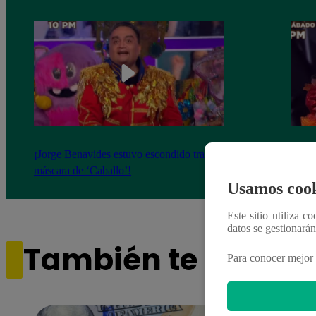
¡Jorge Benavides estuvo escondido tras la
Shant
máscara de ‘Caballo’!
del Ma
Usamos cook
Este sitio utiliza c
datos se gestionará
También te puede i
Para conocer mejor 