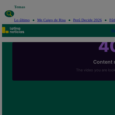
Temas
Lo último
Me Caigo de Risa
Perú Decide 2026
Fút
Po