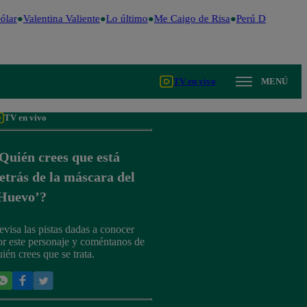
lar
Valentina Valiente
Lo último
Me Caigo de Risa
Perú Decide 202
TV en vivo
MENÚ
TV en vivo
Quién crees que está
etrás de la máscara del
Huevo’?
evisa las pistas dadas a conocer
or este personaje y coméntanos de
ién crees que se trata.