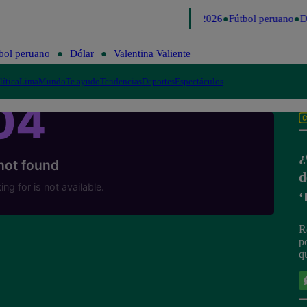
Lo último
Me Caigo de Risa
Perú Decide 2026
Fútbol peruano
Dó
bol peruano
Dólar
Valentina Valiente
lítica
Lima
Mundo
Te ayudo
Tendencias
Deportes
Espectáculos
¿
d
‘
R
p
qu