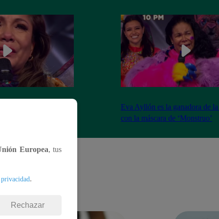
o de Marisol tras
Eva Ayllón es la ganadora de la 
a de ‘Mariposa’
con la máscara de ‘Monstruo’
Unión Europea
, tus
.
 privacidad
Rechazar