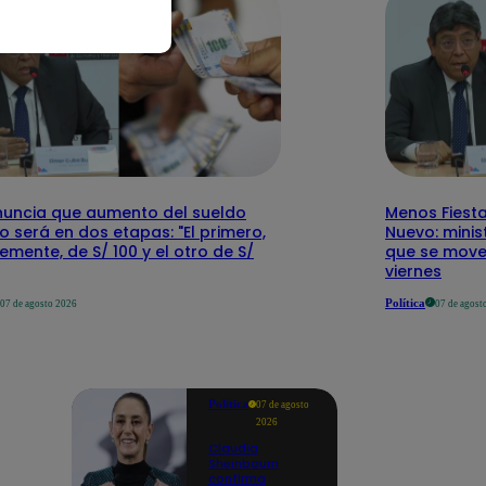
nuncia que aumento del sueldo
Menos Fiesta
 será en dos etapas: "El primero,
Nuevo: mini
emente, de S/ 100 y el otro de S/
que se mover
viernes
Política
07 de agosto 2026
07 de agost
Política
07 de agosto
2026
Claudia
Sheinbaum
confirma