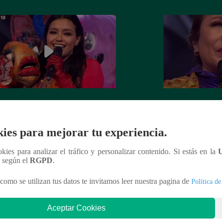
all apareció tras la máscara de ‘Diva
El emotivo discurs
r’ en la final del reality
quitarse la máscar
ies para mejorar tu experiencia.
ookies para analizar el tráfico y personalizar contenido. Si estás en la
n según el
RGPD
.
nteresar
como se utilizan tus datos te invitamos leer nuestra pagina de
Política de
Aceptar Cookies