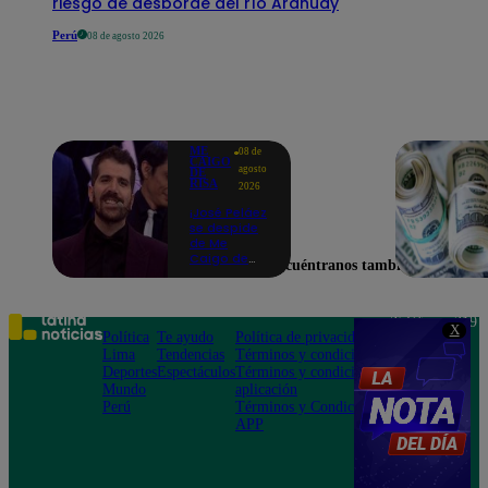
riesgo de desborde del río Arahuay
Perú
08 de agosto 2026
ME
08 de
CAIGO
agosto
DE
RISA
2026
¡José Peláez
se despide
de Me
Caigo de
Encuéntranos también en
Risa con
emotivas
palabras:
“Lo voy a
Teléfono: 219
X
extrañar
Política
Te ayudo
Política de privacidad
1000
muchísimo”!
Lima
Tendencias
Términos y condiciones
Av. San
Deportes
Espectáculos
Términos y condiciones
Felipe 968
Mundo
aplicación
Jesús María
Perú
Términos y Condiciones
APP