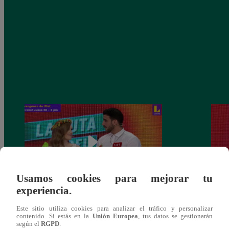
Usamos cookies para mejorar tu
experiencia.
La Ruta del Amor volvió a reencontrar a
Fabri
Este sitio utiliza cookies para analizar el tráfico y personalizar
Varo y Majo
histo
contenido. Si estás en la
Unión Europea
, tus datos se gestionarán
según el
RGPD
.