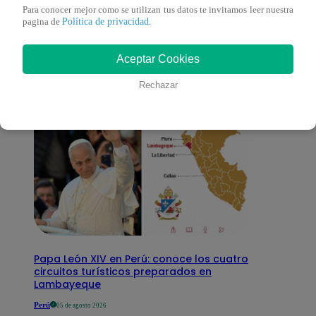
También te puede
Para conocer mejor como se utilizan tus datos te invitamos leer nuestra
Política de privacidad
pagina de
.
interesar
Aceptar Cookies
Rechazar
Papa León XIV en Perú: conoce los cuatro
circuitos turísticos preparados en
Lambayeque
Perú
05 de agosto 2026