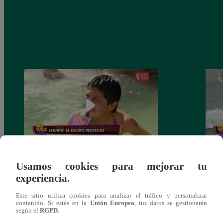
Más vale tarde – Jueves 29 de julio del
Más v
Usamos cookies para mejorar tu
2021 – Programa completo
2021
experiencia.
Este sitio utiliza cookies para analizar el tráfico y personalizar
contenido. Si estás en la
Unión Europea
, tus datos se gestionarán
según el
RGPD
.