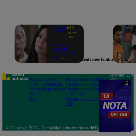
Valentina
05 de
Valiente
agosto
2026
Valentina
Valiente
capítulo 108:
¡Don
Encuéntranos también en
Edmundo
empieza a
sospechar de
Frida tras
Teléfono: 219
descubrir una
Política
Te ayudo
Política de privacidad
1000
contradicción
X
Lima
Tendencias
Términos y condiciones
Av. San
en una
Deportes
Espectáculos
Términos y condiciones
Felipe 968
conversación!
Mundo
aplicación
Jesús María
Perú
Términos y Condiciones
APP
© Copyright 2026 - Compañía Latinoamericana de Radio Difusión S.A.
Síguenos