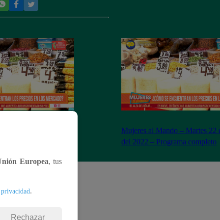
– Miércoles 23 de
Mujeres al Mando – Martes 22 
– Programa completo
del 2022 – Programa completo
Unión Europea
, tus
.
 privacidad
Rechazar