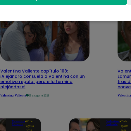
Valentina Valiente capítulo 108:
Valent
¡Alejandro consuela a Valentina con un
Edmun
emotivo regalo, pero ella termina
tras d
alejándose!
conve
Valentina Valiente
Valentina
05 de agosto 2026
Valentina
Valentina
05 de
05 de
Valiente
Valiente
agosto
agosto
2026
2026