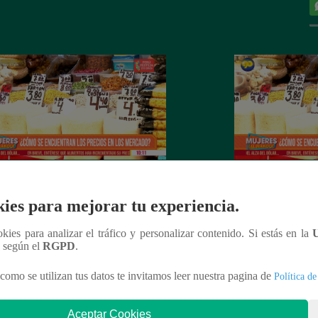
es al Mando – Jueves 24 de febrero
Mujeres al Mando 
ies para mejorar tu experiencia.
022 – Programa completo
febrero del 2022 
ookies para analizar el tráfico y personalizar contenido. Si estás en la
n según el
RGPD
.
como se utilizan tus datos te invitamos leer nuestra pagina de
Política de
nteresar
Aceptar Cookies