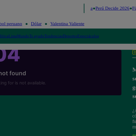
Lo último
Me Caigo de Risa
Perú Decide 2026
Fú
bol peruano
Dólar
Valentina Valiente
lítica
Lima
Mundo
Te ayudo
Tendencias
Deportes
Espectáculos
M
s
g
s
¿
c
f
m