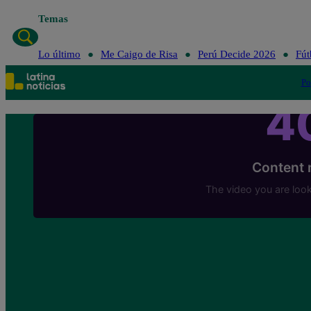
Temas
Lo último
Me Caigo de Risa
Perú Decide 2026
Fút
Po