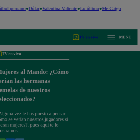
tbol peruano
Dólar
Valentina Valiente
Lo último
Me Caigo de Risa
TV en vivo
MENÚ
TV en vivo
ujeres al Mando: ¿Cómo
erían las hermanas
emelas de nuestros
eleccionados?
Alguna vez te has puesto a pensar
ómo se verían nuestros jugadores si
ueran mujeres?, pues aquí te lo
ostramos