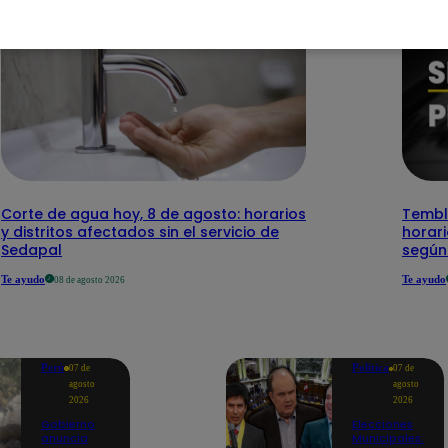
Corte de agua hoy, 8 de agosto: horarios
Temblo
y distritos afectados sin el servicio de
horari
Sedapal
según
Te ayudo
Te ayudo
08 de agosto 2026
Perú
Política
07 de
07 de
agosto
agosto
2026
2026
Gobierno
Elecciones
anuncia
Municipales: