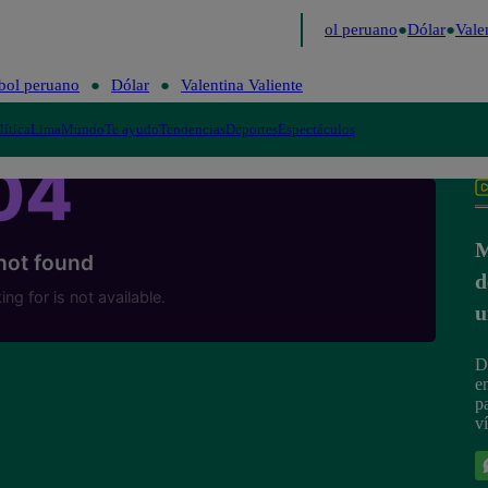
imo
Me Caigo de Risa
Perú Decide 2026
Fútbol peruano
Dólar
Valen
bol peruano
Dólar
Valentina Valiente
lítica
Lima
Mundo
Te ayudo
Tendencias
Deportes
Espectáculos
M
d
u
D
e
p
v