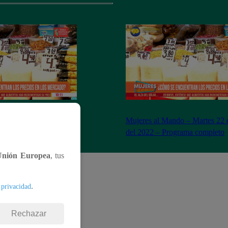
– Miércoles 23 de
Mujeres al Mando – Martes 22 
– Programa completo
del 2022 – Programa completo
Unión Europea
, tus
.
 privacidad
Rechazar