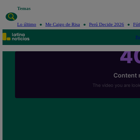
Temas
Lo últ
Lo último
Me Caigo de Risa
Perú Decide 2026
Fút
Po