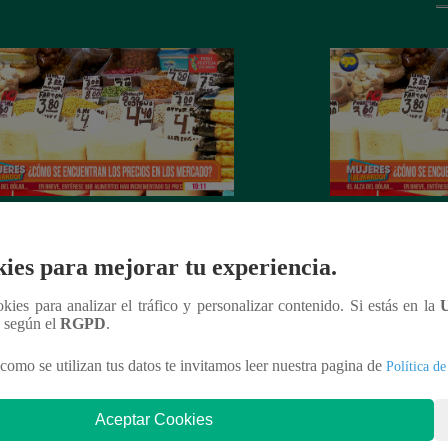
es al Mando – Jueves 24 de febrero
Mujeres al Mando 
022 – Programa completo
febrero del 2022 
ies para mejorar tu experiencia.
ookies para analizar el tráfico y personalizar contenido. Si estás en la
n según el
RGPD
.
nteresar
como se utilizan tus datos te invitamos leer nuestra pagina de
Política de
Aceptar Cookies