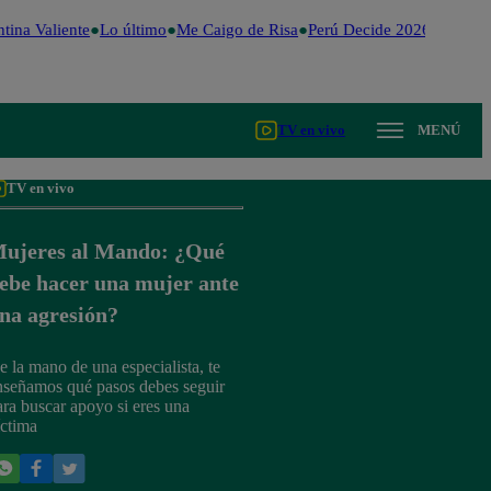
tina Valiente
Lo último
Me Caigo de Risa
Perú Decide 2026
Fútbol 
TV en vivo
MENÚ
TV en vivo
ujeres al Mando: ¿Qué
ebe hacer una mujer ante
na agresión?
e la mano de una especialista, te
nseñamos qué pasos debes seguir
ara buscar apoyo si eres una
íctima