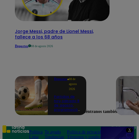
Jorge Messi, padre de Lionel Messi,
fallece a los 68 años
Deportes
08 de agosto 2026
Deportes
08 de
agosto
2026
Partidos de
hoy, sábado 8
de agosto:
programación
Encuéntranos también en
para ver
fútbol EN
VIVO
Teléfono: 219
X
Política
Te ayudo
Política de privacidad
1000
Lima
Tendencias
Términos y condiciones
Av. San