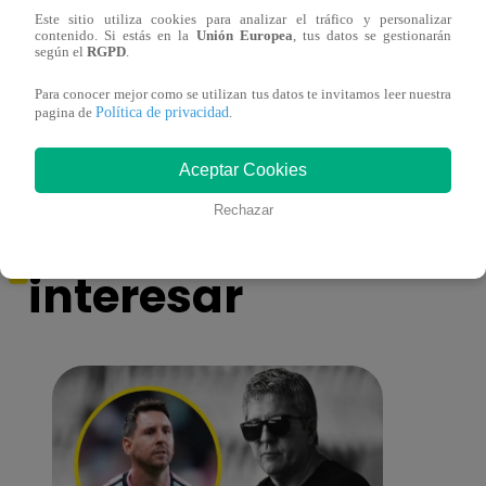
Este sitio utiliza cookies para analizar el tráfico y personalizar
contenido. Si estás en la
Unión Europea
, tus datos se gestionarán
según el
RGPD
.
Mujeres al Mando – Viernes 25 de febrero
Mujer
del 2022 – Programa completo
del 2
Para conocer mejor como se utilizan tus datos te invitamos leer nuestra
Política de privacidad
pagina de
.
Aceptar Cookies
También te puede
Rechazar
interesar