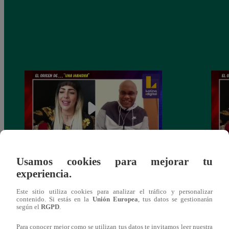
Usamos cookies para mejorar tu
Snack Bamm: Mira las divertidas trivias
Snack
experiencia.
hechas al cómico Joao [Video]
hecha
Este sitio utiliza cookies para analizar el tráfico y personalizar
contenido. Si estás en la
Unión Europea
, tus datos se gestionarán
según el
RGPD
.
Para conocer mejor como se utilizan tus datos te invitamos leer nuestra