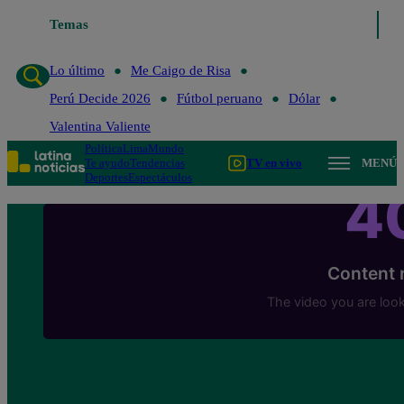
Temas
Lo último
Me Caigo de Ris
Lo último
Me Caigo de Risa
Perú Decide 2026
Fútbol peruano
Dólar
Valentina Valiente
Política
Lima
Mundo
Te ayudo
Tendencias
TV en vivo
MENÚ
Deportes
Espectáculos