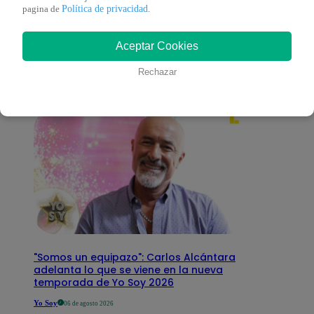
También te puede
Política de privacidad
pagina de
.
Aceptar Cookies
interesar
Rechazar
"Somos un equipazo": Carlos Alcántara
adelanta lo que se viene en la nueva
temporada de Yo Soy 2026
Yo Soy
06 de agosto 2026