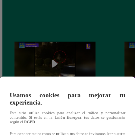
Usamos cookies para mejorar tu
Sofía Franco ocasiona triple choque en
Sofía
experiencia.
estado de ebriedad
estad
Este sitio utiliza cookies para analizar el tráfico y personalizar
contenido. Si estás en la
Unión Europea
, tus datos se gestionarán
según el
RGPD
.
Para conocer mejor como se utilizan tus datos te invitamos leer nuestra