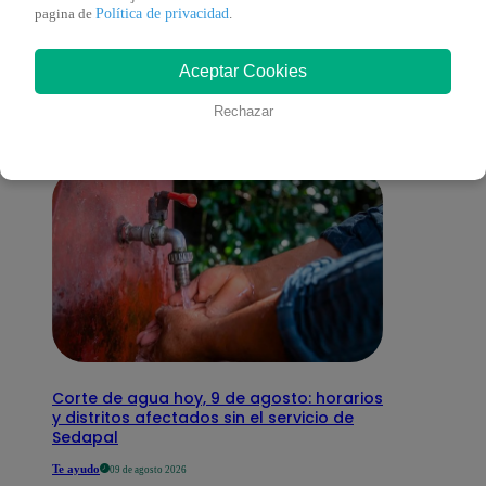
También te puede
Política de privacidad
pagina de
.
Aceptar Cookies
interesar
Rechazar
Corte de agua hoy, 9 de agosto: horarios
y distritos afectados sin el servicio de
Sedapal
Te ayudo
09 de agosto 2026