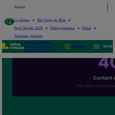
Temas
Lo último
Me Caigo de Risa
Perú Decide 
Lo último
Me Caigo de Risa
Perú Decide 2026
Fútbol peruano
Dólar
Valentina Valiente
Política
Lima
Mundo
Te ayudo
Tendencias
TV en vivo
MENÚ
Deportes
Espectáculos