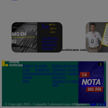
Te
06 de
ayudo
agosto
2026
Temblor en
Perú hoy, 6
de agosto:
horario y
Encuéntranos también en
epicentro
del último
sismo,
según IGP
Teléfono: 219
X
Política
Te ayudo
Política de privacidad
1000
Lima
Tendencias
Términos y condiciones
Av. San
Deportes
Espectáculos
Términos y condiciones
Felipe 968
Mundo
aplicación
Jesús María
Perú
Términos y Condiciones
APP
© Copyright 2026 - Compañía Latinoamericana de Radio Difusión S.A.
Síguenos