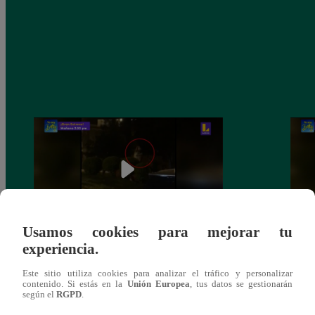
Usamos cookies para mejorar tu
experiencia.
Sofía Franco ocasiona triple choque en
Sofía
estado de ebriedad
estad
Este sitio utiliza cookies para analizar el tráfico y personalizar
contenido. Si estás en la
Unión Europea
, tus datos se gestionarán
según el
RGPD
.