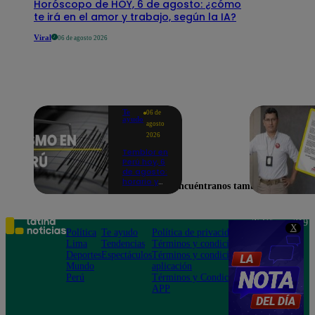
Horóscopo de HOY, 6 de agosto: ¿cómo
te irá en el amor y trabajo, según la IA?
Viral
06 de agosto 2026
Te
06 de
ayudo
agosto
2026
Temblor en
Perú hoy, 6
de agosto:
horario y
Encuéntranos también en
epicentro
del último
sismo,
según IGP
Teléfono: 219
X
Política
Te ayudo
Política de privacidad
1000
Lima
Tendencias
Términos y condiciones
Av. San
Deportes
Espectáculos
Términos y condiciones
Felipe 968
Mundo
aplicación
Jesús María
Perú
Términos y Condiciones
APP