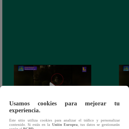
Usamos cookies para mejorar tu
experiencia.
Sofía Franco ocasiona triple choque en
Sofía
Este sitio utiliza cookies para analizar el tráfico y personalizar
contenido. Si estás en la
Unión Europea
, tus datos se gestionarán
estado de ebriedad
estad