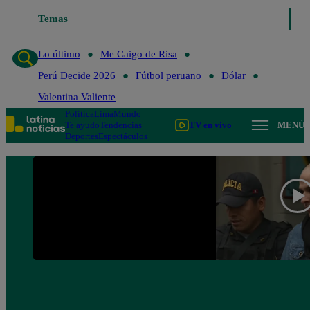
Temas
Lo último
Me Caigo de 
Lo último
Me Caigo de Risa
Perú Decide 2026
Fútbol peruano
Dólar
Valentina Valiente
Política
Lima
Mundo
Te ayudo
Tendencias
TV en vivo
MENÚ
Deportes
Espectáculos