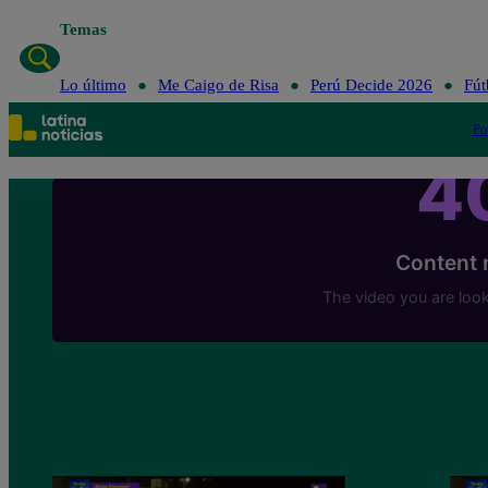
Temas
Lo último
Me Caigo de Risa
Perú Decide 2026
Fút
Po