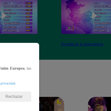
ncuencia
El mapa de la delincuencia
Unión Europea
, tus
.
 privacidad
Rechazar