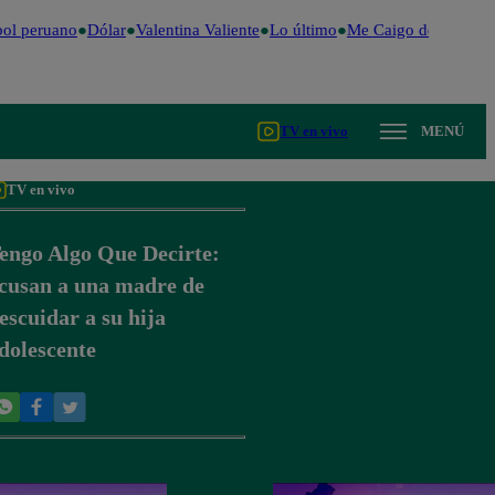
ol peruano
Dólar
Valentina Valiente
Lo último
Me Caigo de Risa
Per
TV en vivo
MENÚ
TV en vivo
engo Algo Que Decirte:
cusan a una madre de
escuidar a su hija
dolescente