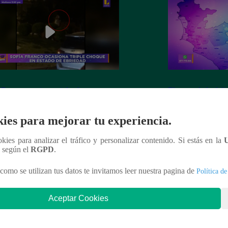
 Franco ocasiona triple choque en
El mapa de la deli
o de ebriedad
ies para mejorar tu experiencia.
ookies para analizar el tráfico y personalizar contenido. Si estás en la
n según el
RGPD
.
nteresar
como se utilizan tus datos te invitamos leer nuestra pagina de
Política de
Aceptar Cookies