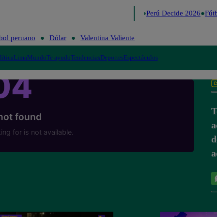
Lo último
Me Caigo de Risa
Perú Decide 2026
Fútb
bol peruano
Dólar
Valentina Valiente
lítica
Lima
Mundo
Te ayudo
Tendencias
Deportes
Espectáculos
T
a
d
a