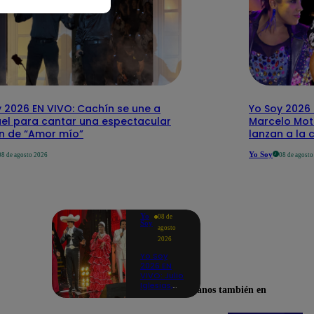
 2026 EN VIVO: Cachín se une a
Yo Soy 2026 
el para cantar una espectacular
Marcelo Mott
ón de “Amor mío”
lanzan a la 
Yo Soy
08 de agosto 2026
08 de agost
Yo
08 de
Soy
agosto
2026
Yo Soy
2026 EN
VIVO: Julio
Iglesias,
Encuéntranos también en
José José,
Celia Cruz