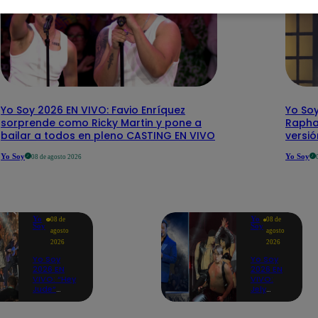
Yo Soy 2026 EN VIVO: Favio Enríquez
Yo Soy
sorprende como Ricky Martin y pone a
Rapha
bailar a todos en pleno CASTING EN VIVO
versi
Yo Soy
Yo Soy
08 de agosto 2026
Yo
Yo
08 de
08 de
Soy
Soy
agosto
agosto
2026
2026
Yo Soy
Yo Soy
2026 EN
2026 EN
VIVO: “Hey
VIVO:
Jude”
Jely
reúne a
Reátegui
Paul
se une a