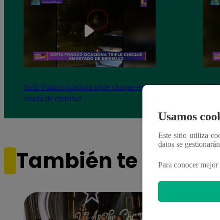
Sofía Franco ocasiona triple choque en
Sofía
estado de ebriedad
estad
Usamos cook
Este sitio utiliza c
datos se gestionará
También te puede i
Para conocer mejor 