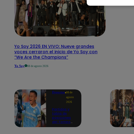
Yo Soy 2026 EN VIVO: Nueve grandes
voces cerraron el inicio de Yo Soy con
“We Are the Champions”
Yo Soy
08 de agosto 2026
Deportes
08 de
agosto
2026
Partidos y
tabla de
posiciones
del Torneo
Clausura EN
VIVO: así van