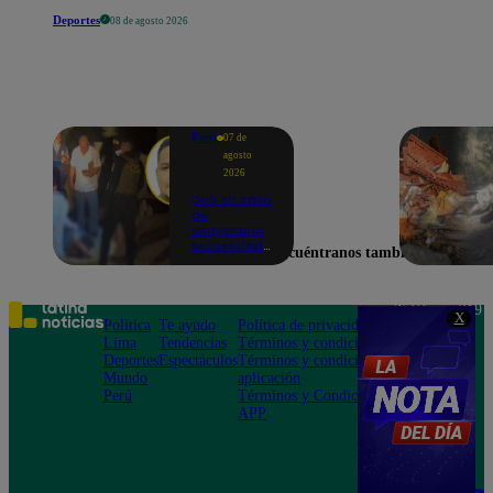
Deportes
08 de agosto 2026
Perú
07 de
agosto
2026
Giro en caso
de
empresario
secuestrado
Encuéntranos también en
y asesinado:
Habría sido
un ajuste de
cuentas
Teléfono: 219
X
Política
Te ayudo
Política de privacidad
1000
Lima
Tendencias
Términos y condiciones
Av. San
Deportes
Espectáculos
Términos y condiciones
Felipe 968
Mundo
aplicación
Jesús María
Perú
Términos y Condiciones
APP