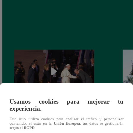
Usamos cookies para mejorar tu
Papa Francisco: ¿por qué evitó que PPK
Papa 
experiencia.
le besara la mano?
retor
multi
Este sitio utiliza cookies para analizar el tráfico y personalizar
contenido. Si estás en la
Unión Europea
, tus datos se gestionarán
según el
RGPD
.