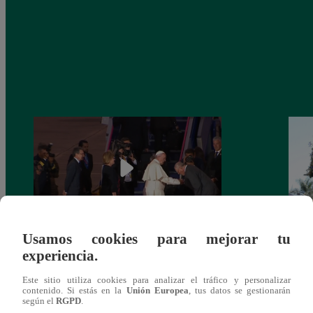
Usamos cookies para mejorar tu
Papa Francisco: ¿por qué evitó que PPK
Papa 
experiencia.
le besara la mano?
retor
multi
Este sitio utiliza cookies para analizar el tráfico y personalizar
contenido. Si estás en la
Unión Europea
, tus datos se gestionarán
según el
RGPD
.