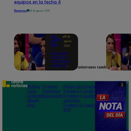
equipos en la fecha 4
Deportes
06 de agosto 2026
ME
06 de
CAIGO
agosto
DE
RISA
2026
Me Caigo
De Risa: El
inesperado
chiste de
Encuéntranos también en
tres actos
de Manuel
Gold que
hizo
Teléfono: 219
X
explotar a
Política
Te ayudo
Política de privacidad
1000
todo el set
Lima
Tendencias
Términos y condiciones
Av. San
Deportes
Espectáculos
Términos y condiciones
Felipe 968
Mundo
aplicación
Jesús María
Perú
Términos y Condiciones
APP