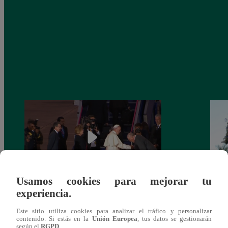
Usamos cookies para mejorar tu
experiencia.
Papa Francisco: ¿por qué evitó que PPK
Papa 
le besara la mano?
retor
Este sitio utiliza cookies para analizar el tráfico y personalizar
multi
contenido. Si estás en la
Unión Europea
, tus datos se gestionarán
según el
RGPD
.