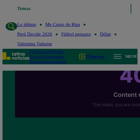
Temas
Lo último
Me Caigo de 
Lo último
Me Caigo de Risa
Perú Decide 2026
Fútbol peruano
Dólar
Valentina Valiente
Política
Lima
Mundo
Te ayudo
Tendencias
TV en vivo
MENÚ
Deportes
Espectáculos