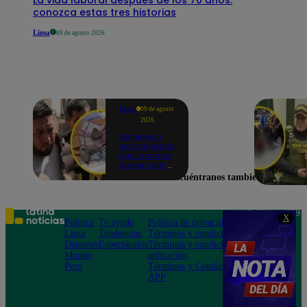
conozca estas tres historias
Lima
09 de agosto 2026
Lima
09 de agosto
2026
Detienen a
extorsionador
que cobraba
cupos a obra
en San Borja |
Encuéntranos también en
VIDEO
Teléfono: 219
X
Política
Te ayudo
Política de privacidad
1000
Lima
Tendencias
Términos y condiciones
Av. San
Deportes
Espectáculos
Términos y condiciones
Felipe 968
Mundo
aplicación
Jesús María
Perú
Términos y Condiciones
APP