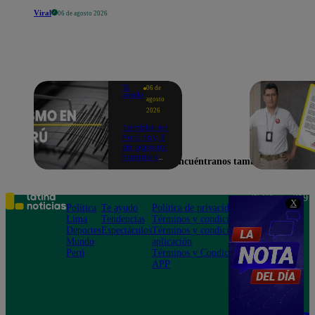
Viral
06 de agosto 2026
Te
06 de
ayudo
agosto
2026
Temblor en
Perú hoy, 6
de agosto:
horario y
Encuéntranos también en
epicentro
del último
sismo,
según IGP
Teléfono: 219
X
Política
Te ayudo
Política de privacidad
1000
Lima
Tendencias
Términos y condiciones
Av. San
Deportes
Espectáculos
Términos y condiciones
Felipe 968
Mundo
aplicación
Jesús María
Perú
Términos y Condiciones
APP