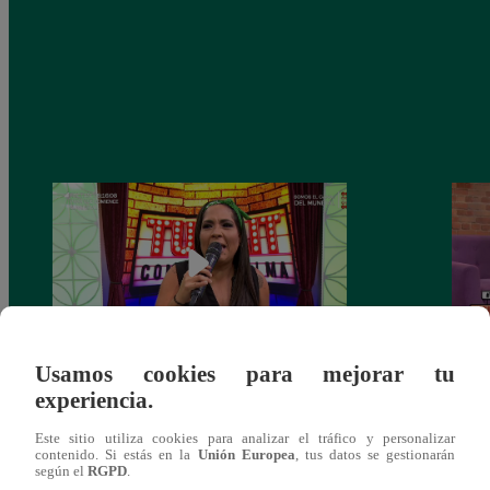
Usamos cookies para mejorar tu
Tunait Programa Completo 13 de Junio
Tunai
experiencia.
del 2018
somet
‘Cues
Este sitio utiliza cookies para analizar el tráfico y personalizar
contenido. Si estás en la
Unión Europea
, tus datos se gestionarán
según el
RGPD
.