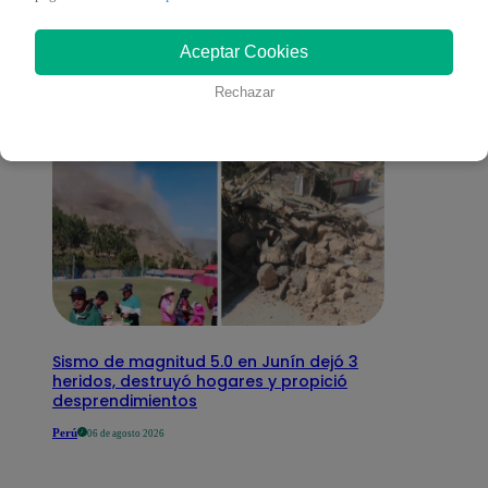
interesar
Aceptar Cookies
Rechazar
Sismo de magnitud 5.0 en Junín dejó 3
heridos, destruyó hogares y propició
desprendimientos
Perú
06 de agosto 2026