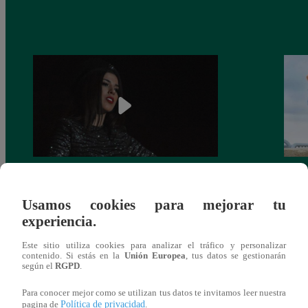
¿Yahaira Plasencia y Maritza Rodríguez
Mayra
más unidas que nunca?
nada 
Usamos cookies para mejorar tu
cont
experiencia.
Este sitio utiliza cookies para analizar el tráfico y personalizar
contenido. Si estás en la
Unión Europea
, tus datos se gestionarán
según el
RGPD
.
También te puede
Para conocer mejor como se utilizan tus datos te invitamos leer nuestra
Política de privacidad
pagina de
.