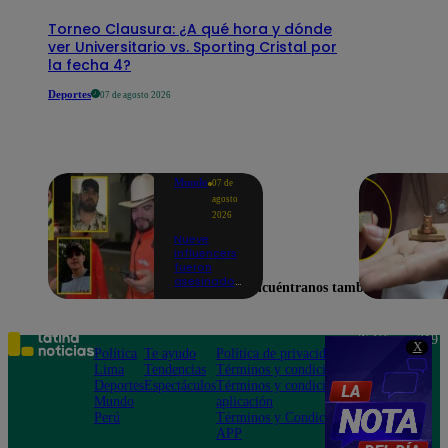
Torneo Clausura: ¿A qué hora y dónde
ver Universitario vs. Sporting Cristal por
la fecha 4?
Deportes
07 de agosto 2026
Mundo
07 de
agosto
2026
Nueve
influencers
fueron
asesinados
Encuéntranos también en
por la
guerra
interna en
el Cártel de
Teléfono: 219
X
Sinaloa
Política
Te ayudo
Política de privacidad
1000
Lima
Tendencias
Términos y condiciones
Av. San
Deportes
Espectáculos
Términos y condiciones
Felipe 968
Mundo
aplicación
Jesús María
Perú
Términos y Condiciones
APP