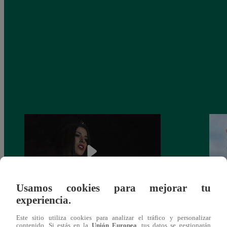
Usamos cookies para mejorar tu
experiencia.
¿Yahaira Plasencia y Maritza Rodríguez
Mayra
Este sitio utiliza cookies para analizar el tráfico y personalizar
más unidas que nunca?
nada 
contenido. Si estás en la
Unión Europea
, tus datos se gestionarán