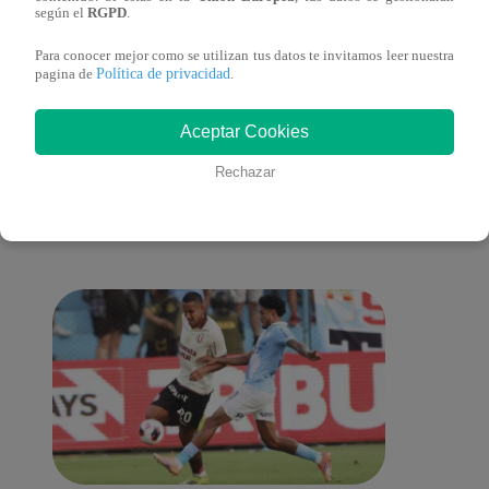
cont
según el
RGPD
.
Para conocer mejor como se utilizan tus datos te invitamos leer nuestra
Política de privacidad
pagina de
.
También te puede
Aceptar Cookies
Rechazar
interesar