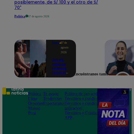
posiblemente, de S/ 100 y el otro de S/
70"
Política
07 de agosto 2026
Lima
07 de
agosto
2026
Ola de
calor se
extiende
hasta el
Encuéntranos también en
lunes 10
de
agosto en
Lima y
Teléfono: 219
X
otras 16
Política
Te ayudo
Política de privacidad
1000
regiones
Lima
Tendencias
Términos y condiciones
Av. San
Deportes
Espectáculos
Términos y condiciones
Felipe 968
Mundo
aplicación
Jesús María
Perú
Términos y Condiciones
APP