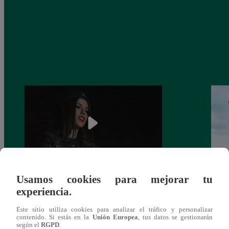
Usamos cookies para mejorar tu
¿Yahaira Plasencia y Maritza Rodríguez
Mayra
experiencia.
más unidas que nunca?
nada 
cont
Este sitio utiliza cookies para analizar el tráfico y personalizar
contenido. Si estás en la
Unión Europea
, tus datos se gestionarán
según el
RGPD
.