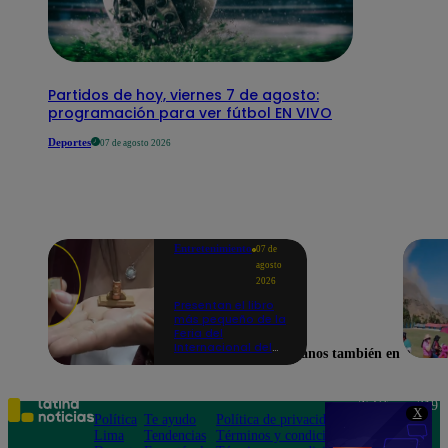
Partidos de hoy, viernes 7 de agosto:
programación para ver fútbol EN VIVO
Deportes
07 de agosto 2026
Entretenimiento
07 de
agosto
2026
Presentan el libro
más pequeño de la
Feria del
Internacional del
Encuéntranos también en
Libro de Lima: mide
casi la falange de
un dedo
Teléfono: 219
X
Política
Te ayudo
Política de privacidad
1000
Lima
Tendencias
Términos y condiciones
Av. San