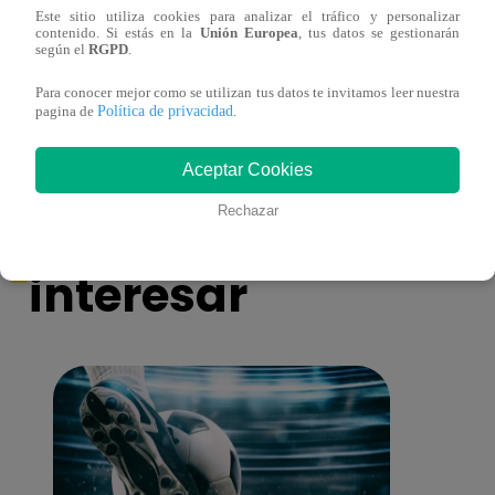
Este sitio utiliza cookies para analizar el tráfico y personalizar
contenido. Si estás en la
Unión Europea
, tus datos se gestionarán
¿Yahaira Plasencia y Maritza Rodríguez
Mayra
según el
RGPD
.
más unidas que nunca?
nada 
cont
Para conocer mejor como se utilizan tus datos te invitamos leer nuestra
Política de privacidad
pagina de
.
Aceptar Cookies
También te puede
Rechazar
interesar