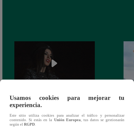
Usamos cookies para mejorar tu
¿Yahaira Plasencia y Maritza Rodríguez
Mayra
experiencia.
más unidas que nunca?
nada 
cont
Este sitio utiliza cookies para analizar el tráfico y personalizar
contenido. Si estás en la
Unión Europea
, tus datos se gestionarán
según el
RGPD
.