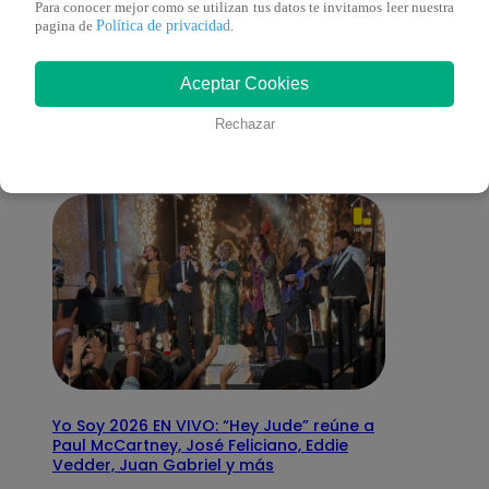
Para conocer mejor como se utilizan tus datos te invitamos leer nuestra
Política de privacidad
pagina de
.
También te puede
Aceptar Cookies
interesar
Rechazar
Yo Soy 2026 EN VIVO: “Hey Jude” reúne a
Paul McCartney, José Feliciano, Eddie
Vedder, Juan Gabriel y más