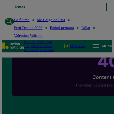
Temas
Lo último
Me Caigo de Ri
Lo último
Me Caigo de Risa
Perú Decide 2026
Fútbol peruano
Dólar
Valentina Valiente
Política
Lima
Mundo
Te ayudo
Tendencias
TV en vivo
MENÚ
Deportes
Espectáculos