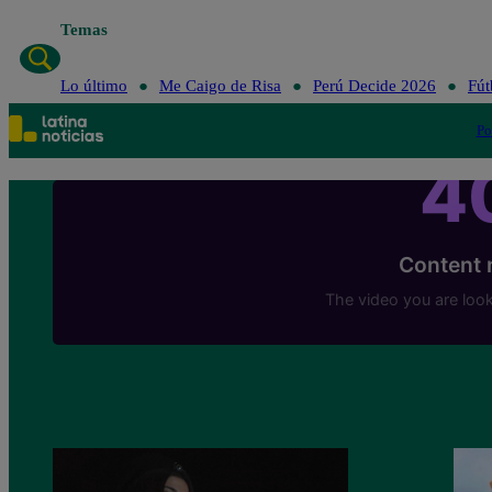
Temas
Lo último
Me Caigo de Risa
Perú Decide 2026
Fút
Po