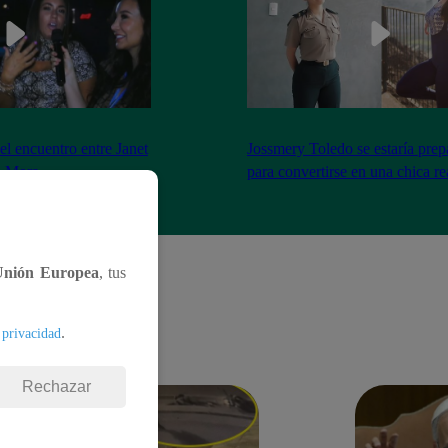
el encuentro entre Janet
Jossmery Toledo se estaría pre
n Mora
para convertirse en una chica re
Unión Europea
, tus
.
 privacidad
Rechazar