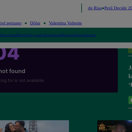
Lo último
Me Caigo de Risa
Perú Decide 20
bol peruano
Dólar
Valentina Valiente
lítica
Lima
Mundo
Te ayudo
Tendencias
Deportes
Espectáculos
J
l
‘