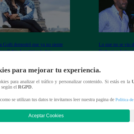
 Goñi demostró que ya no siente
Lo que no se vio d
por Fabio Agostini y le deja
Barboza y Jackso
undente mensaje
ies para mejorar tu experiencia.
ookies para analizar el tráfico y personalizar contenido. Si estás en la
n según el
RGPD
.
nteresar
como se utilizan tus datos te invitamos leer nuestra pagina de
Política de
Aceptar Cookies