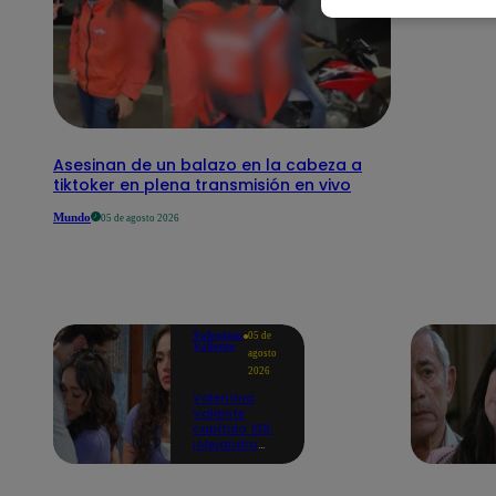
Asesinan de un balazo en la cabeza a
tiktoker en plena transmisión en vivo
Mundo
05 de agosto 2026
Valentina
05 de
Valiente
agosto
2026
Valentina
Valiente
capítulo 108:
¡Alejandro
consuela a
Valentina con
un emotivo