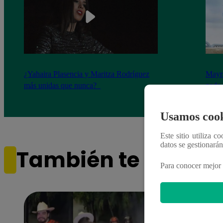
¿Yahaira Plasencia y Maritza Rodríguez
Mayra
más unidas que nunca?
nada 
cont
Usamos cook
Este sitio utiliza c
datos se gestionará
También te puede i
Para conocer mejor 