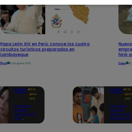
Papa León XIV en Perú: conoce los cuatro
Nuevo
circuitos turísticos preparados en
empre
Lambayeque
hirió 
Perú
Lima
05 de agosto 2026
05
Valentina
Valentina
05 de
05 de
Valiente
Valiente
agosto
agost
2026
2026
Valentina
Valentina
Valiente
Valiente
capítulo 108:
capítulo 108:
¡Don
¡Alejandro le
Edmundo
promete a
empieza a
Lolo y Tony
sospechar de
que siempre