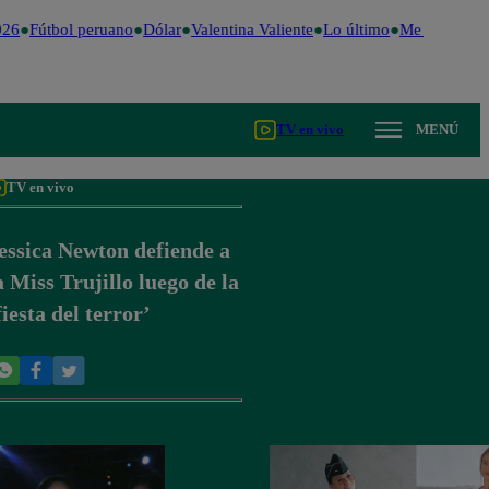
26
Fútbol peruano
Dólar
Valentina Valiente
Lo último
Me Caigo de 
TV en vivo
MENÚ
TV en vivo
essica Newton defiende a
a Miss Trujillo luego de la
fiesta del terror’