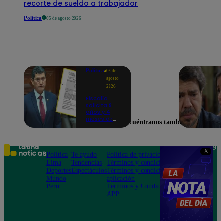
recorte de sueldo a trabajador
Política
05 de agosto 2026
Política
05 de
agosto
2026
Fiscalía
solicita 9
años y 4
meses de
Encuéntranos también en
prisión
contra
Harvey
Colchado
Teléfono: 219
X
por dos
Política
Te ayudo
Política de privacidad
1000
presuntos
Lima
Tendencias
Términos y condiciones
Av. San
delitos
Deportes
Espectáculos
Términos y condiciones
Felipe 968
Mundo
aplicación
Jesús María
Perú
Términos y Condiciones
APP