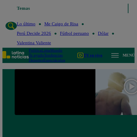
Temas
Lo último
Me Caigo de Risa
Perú Decide 2026
Lo último
Me Caigo de Risa
Perú Decide 2026
Fútbol peruano
Dólar
Valentina Valiente
Política
Lima
Mundo
Te ayudo
Tendencias
TV en vivo
MENÚ
Deportes
Espectáculos