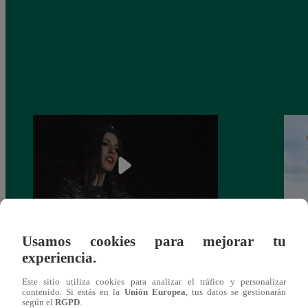
Usamos cookies para mejorar tu
¿Yahaira Plasencia y Maritza Rodríguez
Mayra
experiencia.
más unidas que nunca?
nada 
cont
Este sitio utiliza cookies para analizar el tráfico y personalizar
contenido. Si estás en la
Unión Europea
, tus datos se gestionarán
según el
RGPD
.