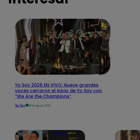
Yo Soy 2026 EN VIVO: Nueve grandes
voces cerraron el inicio de Yo Soy con
“We Are the Champions”
Yo Soy
08 de agosto 2026
Deportes
08 de
agosto