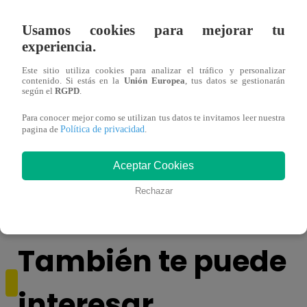
Usamos cookies para mejorar tu
experiencia.
Este sitio utiliza cookies para analizar el tráfico y personalizar
contenido. Si estás en la
Unión Europea
, tus datos se gestionarán
según el
RGPD
.
Para conocer mejor como se utilizan tus datos te invitamos leer nuestra
Política de privacidad
pagina de
.
¿Yahaira Plasencia y Maritza Rodríguez
Mayra
más unidas que nunca?
nada 
Aceptar Cookies
cont
Rechazar
También te puede
interesar