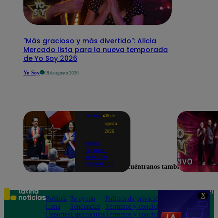
"Más gracioso y más divertido": Alicia
Mercado lista para la nueva temporada
de Yo Soy 2026
Yo Soy
08 de agosto 2026
Política
08 de
agosto
2026
Keiko
Fujimori
sobre la
inseguridad:
Encuéntranos también en
“Iremos con
mucha
fuerza para
que los
Teléfono: 219
X
delincuentes
Política
Te ayudo
Política de privacidad
1000
terminen en
Lima
Tendencias
Términos y condiciones
Av. San
prisión”
Deportes
Espectáculos
Términos y condiciones
Felipe 968